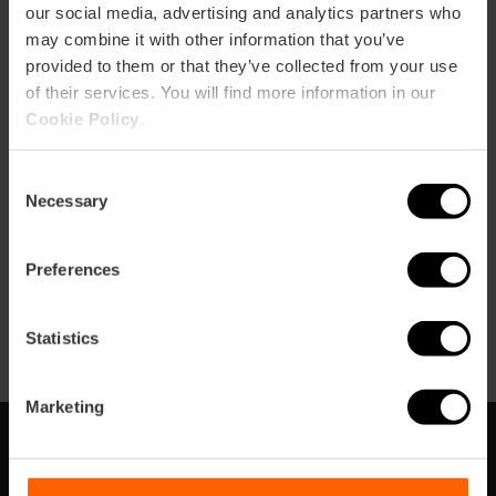
our social media, advertising and analytics partners who
may combine it with other information that you’ve
provided to them or that they’ve collected from your use
of their services. You will find more information in our
Cookie Policy
.
Kontakt
Consent
Necessary
Selection
Website
Email*
Preferences
669844555
Statistics
Marketing
Abonnieren Sie unseren