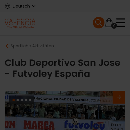
Skip
Deutsch
to
main
Mobile menu ex
content
0
Main
Breadcrumb
Sportliche Aktivitäten
navigation
Club Deportivo San Jose
- Futvoley España