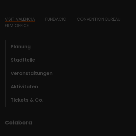
Footer
VISIT VALENCIA
FUNDACIÓ
CONVENTION BUREAU
FILM OFFICE
domains
Planung
Stadtteile
Veranstaltungen
Aktivitäten
Tickets & Co.
Colabora