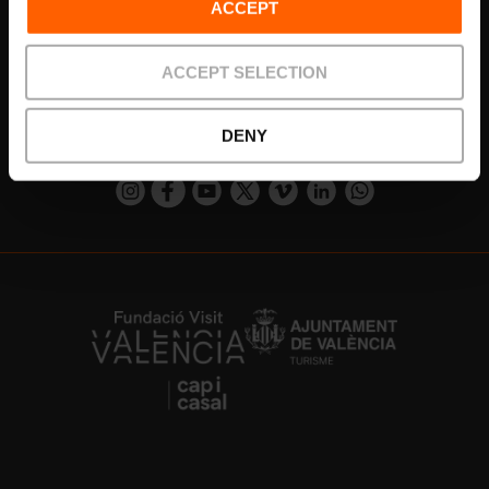
Newsletter!
ACCEPT
Verpassen Sie nicht die besten Pläne in Valencia
ACCEPT SELECTION
Abonnieren
DENY
https://www.instagram.com/visit_valencia/
https://www.facebook.com/VisitValenciaSp
https://www.youtube.com/user/Turisva
https://twitter.com/_VivaValencia
https://vimeo.com/visitvalen
https://www.linkedin.com/company/turismo-valencia/
https://api.whatsapp.com/send/?
https://fundacion.visitvalencia.com/