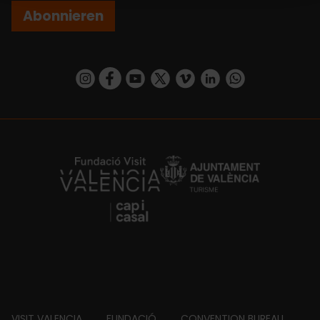
Abonnieren
https://www.instagram.com/visit_valencia/
https://www.facebook.com/VisitValenciaSp
https://www.youtube.com/user/Turisva
https://twitter.com/_VivaValencia
https://vimeo.com/visitvalen
https://www.linkedin.com/company/turismo-valencia/
https://api.whatsapp.com/send/?
https://fundacion.visitvalencia.com/
VISIT VALENCIA
FUNDACIÓ
CONVENTION BUREAU