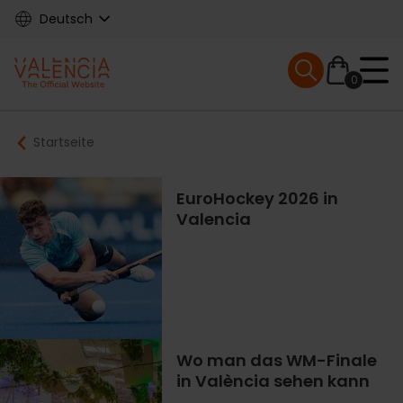
Skip
Deutsch
to
main
Mobile menu ex
content
0
Main
Breadcrumb
Startseite
navigation
EuroHockey 2026 in
Valencia
Wo man das WM-Finale
in València sehen kann