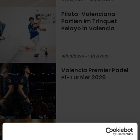
Pilota-Valenciana-
Partien im Trinquet
Pelayo in Valencia
16/03/2026 - 31/12/2026
Valencia Premier Padel
P1-Turnier 2026
Geführte
Motorradtouren, um