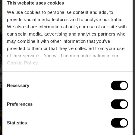
Location Valencias
This website uses cookies
We use cookies to personalise content and ads, to
provide social media features and to analyse our traffic.
We also share information about your use of our site with
17/08/2026 - 17/08/2026
our social media, advertising and analytics partners who
Gustavo Dudamel und
may combine it with other information that you’ve
das Jugendorchester von
provided to them or that they’ve collected from your use
Venezuela in Wien
of their services. You will find more information in our
Cookie Policy
.
Consent
Necessary
Selection
„Jardines al Palau“-Reihe
im Rahmen des Großen
Preferences
Jahrmarkts von Valencia
Statistics