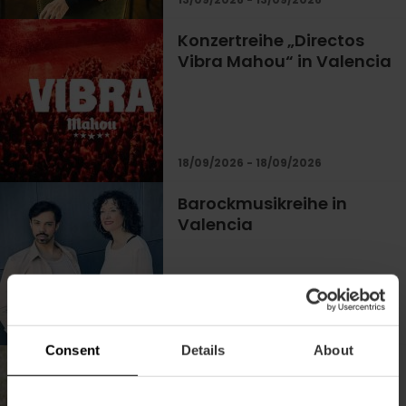
Konzertreihe „Directos
Vibra Mahou“ in Valencia
18/09/2026 - 18/09/2026
Barockmusikreihe in
Valencia
21/10/2026 - 21/10/2026
Consent
Details
About
Konzerte im Loco Club,
der eklektischsten