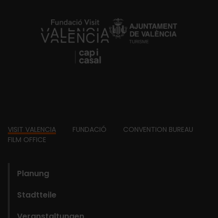
https://fundacion.visitvalencia.com/
Footer
VISIT VALENCIA
FUNDACIÓ
CONVENTION BUREAU
FILM OFFICE
domains
Planung
Stadtteile
Veranstaltungen