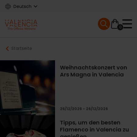
Skip
Deutsch
to
main
Mobile menu ex
content
0
Main
Breadcrumb
Startseite
navigation
Weihnachtskonzert von
Ars Magna in Valencia
26/12/2026 - 26/12/2026
Tipps, um den besten
Flamenco in Valencia zu
genießen