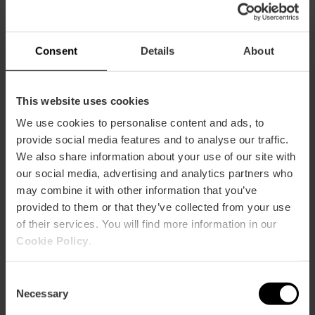
maßgeschneiderte private Tour wünschen, kreieren wir sie
für Sie: Aperitifs auf einem Boot bei Sonnenuntergang,
private Fahrradtouren, Weinproben... sagen Sie uns, wie Sie
Consent
Details
About
es wünschen, und wir werden es umsetzen.
INFO +
This website uses cookies
We use cookies to personalise content and ads, to
provide social media features and to analyse our traffic.
We also share information about your use of our site with
our social media, advertising and analytics partners who
may combine it with other information that you’ve
Praktische Informationen
provided to them or that they’ve collected from your use
of their services. You will find more information in our
Zeitplan
Cookie Policy
.
In der Hochsaison von 8:00 bis 20:30 Uhr In der
Nebensaison von 08:00 bis 18:30 Uhr
Consent
Valencia Tourist Card Ermäßigung
Necessary
Selection
-15%