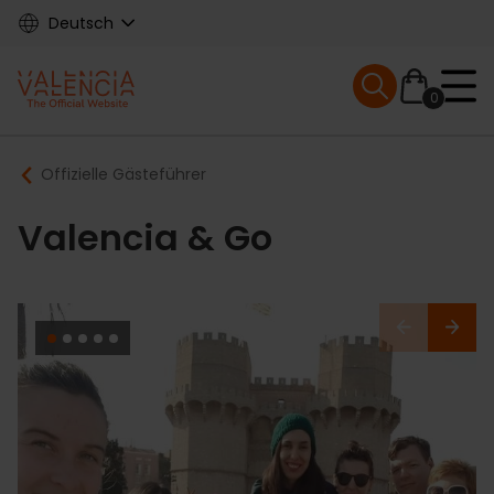
Skip
Deutsch
to
main
Mobile menu ex
content
0
Main
Breadcrumb
Offizielle Gästeführer
navigation
Valencia & Go