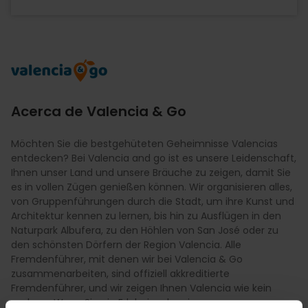
Imagen
Acerca de Valencia & Go
Möchten Sie die bestgehüteten Geheimnisse Valencias
entdecken? Bei Valencia and go ist es unsere Leidenschaft,
Ihnen unser Land und unsere Bräuche zu zeigen, damit Sie
es in vollen Zügen genießen können. Wir organisieren alles,
von Gruppenführungen durch die Stadt, um ihre Kunst und
Architektur kennen zu lernen, bis hin zu Ausflügen in den
Naturpark Albufera, zu den Höhlen von San José oder zu
den schönsten Dörfern der Region Valencia. Alle
Fremdenführer, mit denen wir bei Valencia & Go
zusammenarbeiten, sind offiziell akkreditierte
Fremdenführer, und wir zeigen Ihnen Valencia wie kein
anderer. Wenn Sie ein Erlebnis oder eine