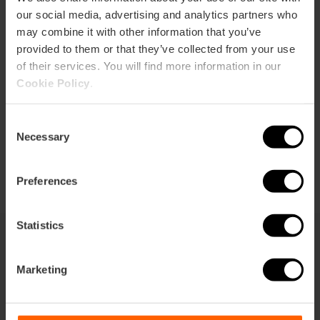
our social media, advertising and analytics partners who
may combine it with other information that you’ve
provided to them or that they’ve collected from your use
Richtungen
of their services. You will find more information in our
Cookie Policy
.
Consent
Necessary
Selection
Preferences
Statistics
Sie können auch interessiert sein
Marketing