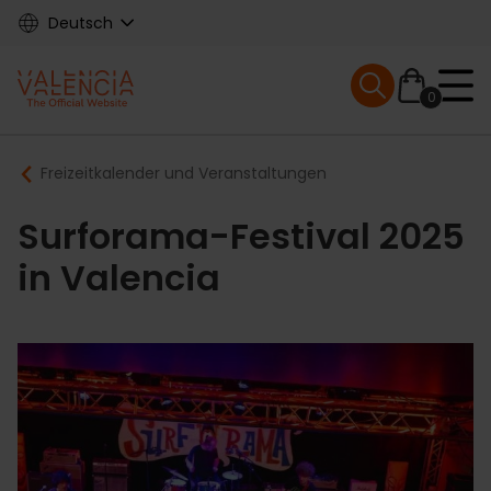
Skip
Deutsch
to
main
Mobile menu ex
content
0
Main
Breadcrumb
Freizeitkalender und Veranstaltungen
navigation
Surforama-Festival 2025
in Valencia