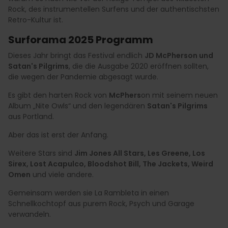
Rock, des instrumentellen Surfens und der authentischsten
Retro-Kultur ist.
Surforama 2025 Programm
Dieses Jahr bringt das Festival endlich
JD McPherson und
Satan's Pilgrims
, die die Ausgabe 2020 eröffnen sollten,
die wegen der Pandemie abgesagt wurde.
Es gibt den harten Rock von
McPhers
on mit seinem neuen
Album „Nite Owls“ und den legendären
Satan's Pilgrims
aus Portland.
Aber das ist erst der Anfang.
Weitere Stars sind
Jim Jones All Stars, Les Greene, Los
Sirex, Lost Acapulco, Bloodshot Bill, The Jackets, Weird
Omen
und viele andere.
Gemeinsam werden sie La Rambleta in einen
Schnellkochtopf aus purem Rock, Psych und Garage
verwandeln.