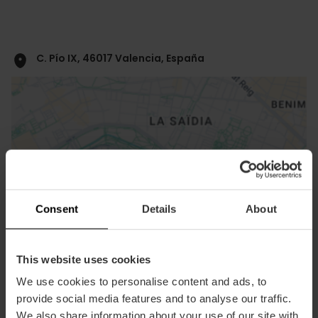
C. Pío IX, 46017 Valencia, España
ose
Consent
Details
About
ebar
p
Ansichts Karte
r
This website uses cookies
ation
We use cookies to personalise content and ads, to
provide social media features and to analyse our traffic.
We also share information about your use of our site with