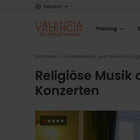
Skip
Deutsch
to
main
Main
content
Planung
S
navigat
Breadcrumb
Startseite
Freizeitkalender und Veranstaltung
Religiöse Musik 
Konzerten