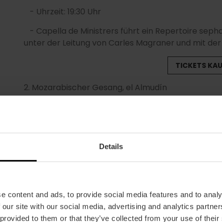
- Uhrzeit: 19:30 Uhr
- Capella de Ministrers führt ein Repertoire seph
unter der Leitung von Carles Magraner und mit de
TICKETS KA
2.
Mozarabischer Gesang, el Almudín
- Datum: 26. März
- Uhrzeit: 19:30 Uhr
- Schola Antiqua, unter der Leitung von Juan Carlo
Details
mozarabischer Themen aus der spanischen westgo
TICKETS KA
e content and ads, to provide social media features and to analy
3.
Yinnan Al-Àndalus, Palau de la Música
 our site with our social media, advertising and analytics partn
 provided to them or that they’ve collected from your use of their
- Datum: 2. April