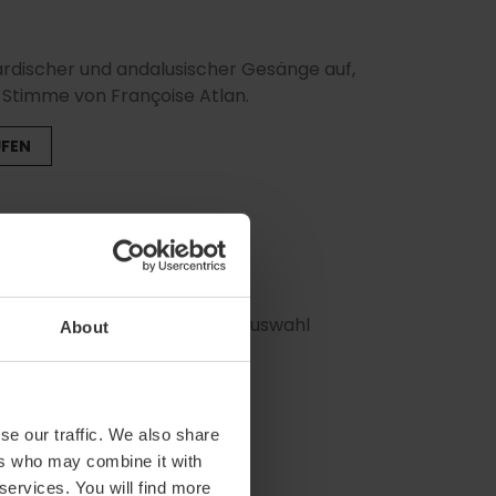
ardischer und andalusischer Gesänge auf,
r Stimme von Françoise Atlan.
UFEN
s Asensio, präsentiert eine Auswahl
About
tischen Kirche.
UFEN
se our traffic. We also share
ers who may combine it with
 services. You will find more