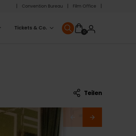
Pre
Convention Bureau
Film Office
header
User
Tickets & Co.
0
menu
User menu
accoun
menu
Teilen