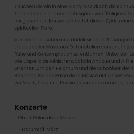
Tauchen Sie ein in eine Klangreise durch die spirit
Traditionen in der neuen Ausgabe von "Religiöse Mus
ausgewählten Konzerten bietet dieser Zyklus eine e
spiritueller Tiefe.
Von sephardischen und andalusischen Gesängen bis 
traditioneller Musik aus Ostanatolien verspricht je
Ruhe und Kontemplation zu entführen. Unter der L
wie Capella de Ministrers, Schola Antiqua und A Fil
Grenzen, um den Reichtum und die Schönheit der sak
Begleiten Sie das Palau de la Música auf dieser Erk
wo Musik, Tanz und Poesie zusammenkommen, um ei
Konzerte
1.
Ritual, Palau de la Música
- Datum: 21. März