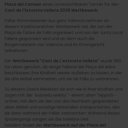
Plaza del Carmen
einen unverzichtbaren Termin für den
Cant de l'Estoreta Velleta 2026 Wettbewerb
.
Fallas-Kommissionen aus ganz Valencia nehmen an
diesem traditionsreichen Wettbewerb teil, der von der
Plaça de l'Arbre de Falla organisiert und von der Junta Local
Fallera gesponsert wird und an dem auch die
Bürgermeisterin von Valencia und ihr Ehrengericht
teilnehmen.
Der
Wettbewerb "Cant de L'estoreta Velleta"
wurde 1961
ins Leben gerufen, als einige Falleros der Plaça del Arbre
beschlossen, ihre Kindheit wieder aufleben zu lassen, in der
sie alte Möbel sammelten, um sie als Falla zu verbrennen.
Zu diesem Zweck kleideten sie sich wie in ihrer Kindheit und
zogen mit der
"estoreta velleta"
- einem alten Teppich -
umher, mit dem sie den von den Nachbarn gespendeten
alten Möbel und sonsitige Materialien transportierten, den
sie dann während der Fallas verbrannten. Während dieses
Spaziergangs sangen sie das beliebte Lied.
Seitdem findet der
Wettbewerb auf der Plaza del