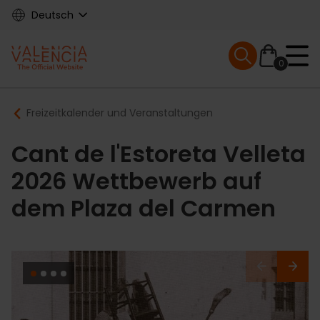
Skip
Deutsch
to
main
Mobile menu ex
content
0
Main
Breadcrumb
Freizeitkalender und Veranstaltungen
navigation
Cant de l'Estoreta Velleta
2026 Wettbewerb auf
dem Plaza del Carmen