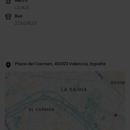
Metro
L2,
L4,
L5
Bus
27,
62,
95,
C1
Plaza del Carmen, 46003 Valencia, España
ose