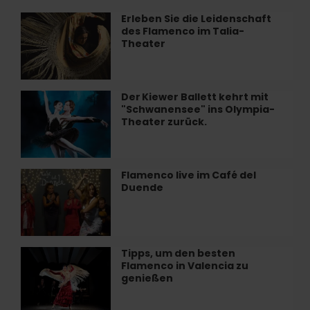
Erleben Sie die Leidenschaft
Erleben
des Flamenco im Talia-
Sie
Theater
die
Leidenschaft
des
Flamenco
Der Kiewer Ballett kehrt mit
Der Kiewer
im
"Schwanensee" ins Olympia-
Ballett
Talia-
Theater zurück.
kehrt
Theater
mit
"Schwanensee"
ins
Flamenco live im Café del
Flamenco
Olympia-
Duende
live
Theater
im
zurück.
Café
del
Duende
Tipps, um den besten
Tipps,
Flamenco in Valencia zu
um
genießen
den
besten