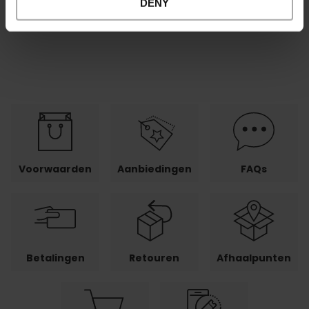
DENY
vlcshop@visitvalencia.com
Voorwaarden
Aanbiedingen
FAQs
Betalingen
Retouren
Afhaalpunten