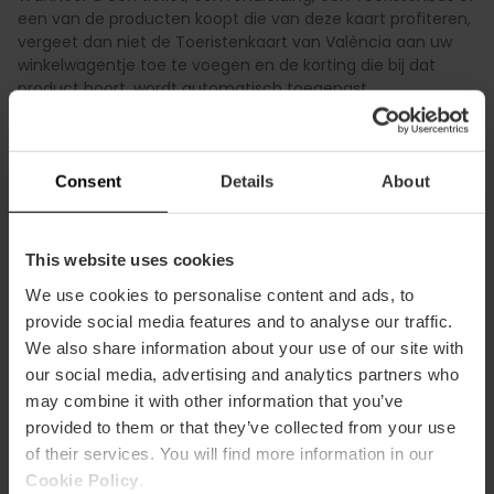
een van de producten koopt die van deze kaart profiteren,
vergeet dan niet de Toeristenkaart van València aan uw
winkelwagentje toe te voegen en de korting die bij dat
product hoort, wordt automatisch toegepast.
Consent
Details
About
5 . KAN I K EEN ARTIKEL UIT MIJN BESTELLING VERWIJDEREN?
This website uses cookies
Ja, in het winkelwagentje kunt u de artikelen die u niet wilt
We use cookies to personalise content and ads, to
hebben verwijderen zolang u de aankoop nog niet hebt
provide social media features and to analyse our traffic.
voltooid.
We also share information about your use of our site with
our social media, advertising and analytics partners who
may combine it with other information that you’ve
provided to them or that they’ve collected from your use
of their services. You will find more information in our
Cookie Policy
.