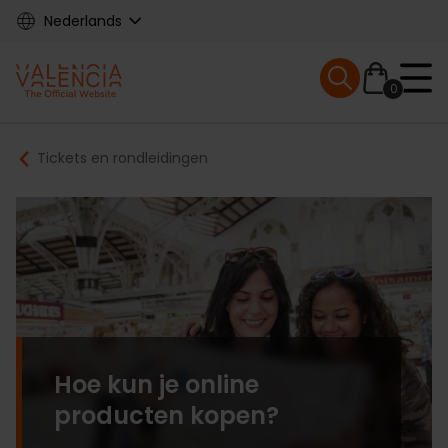
Skip
Nederlands
to
main
Mobile menu ex
content
0
Main
Breadcrumb
Tickets en rondleidingen
navigation
Hoe kun je online
producten kopen?