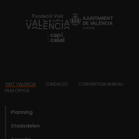
https://fundacion.visitvalencia.com/
Footer
VISIT VALENCIA
FUNDACIÓ
CONVENTION BUREAU
FILM OFFICE
domains
Planning
Stadsdelen