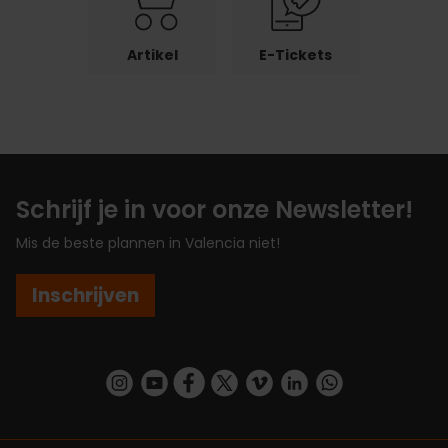
Artikel
E-Tickets
Schrijf je in voor onze Newsletter!
Mis de beste plannen in Valencia niet!
Inschrijven
https://www.instagram.com/visit_valencia/
https://www.youtube.com/user/Turisvalenc
https://www.facebook.com/VisitValenc
https://twitter.com/ValenciaSpan
https://vimeo.com/visitvalen
https://www.linkedin.com/company/turismo-valencia/
https://api.whatsapp.com/send/?