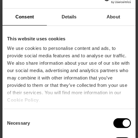
Consent
Details
About
This website uses cookies
We use cookies to personalise content and ads, to
provide social media features and to analyse our traffic.
We also share information about your use of our site with
our social media, advertising and analytics partners who
De Heilige Graal: hoe ziet hij eruit
may combine it with other information that you’ve
provided to them or that they’ve collected from your use
Ontdek de geheimen van de Heilige Graal: een eeuwenoud
of their services. You will find more information in our
juweel van agaat en goud, vol geschiedenis, geloof en
Cookie Policy
.
verrassende details voor elke bezoeker.
Bekijk meer
Consent
Necessary
Selection