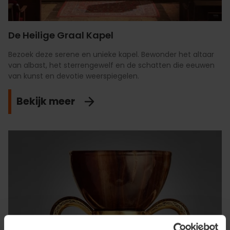
De Heilige Graal Kapel
Bezoek deze serene en unieke kapel. Bewonder het altaar
van albast, het sterrengewelf en de schatten die eeuwen
van kunst en devotie weerspiegelen.
Bekijk meer