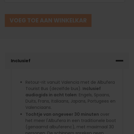
VOEG TOE AAN WINKELKAR
Inclusief
Retour-rit vanuit Valencia met de Albufera
Tourist Bus (dezelfde bus). I
nclusief
audiogids in acht talen
: Engels, Spaans,
Duits, Frans, Italiaans, Japans, Portugees en
Valenciaans.
Tochtje van ongeveer 30 minuten
over
het meer l'Albufera in een traditionele boot
(genaamd albuferenc), met maximaal 30
personen. De schippers spreken geen