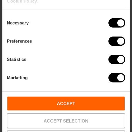
Cookie Policy
.
Valencia Tourist Card 24, 48 of 72 uur
4.9
- 1, 951 beoordelingen
Consent
Necessary
Selection
10% korting Exclusief web
Preferences
15,30 €
Vanaf
17,00 €
Statistics
Marketing
ACCEPT
ACCEPT SELECTION