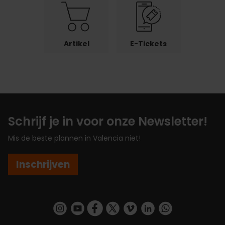
Artikel
E-Tickets
Schrijf je in voor onze Newsletter!
Mis de beste plannen in Valencia niet!
Inschrijven
https://www.instagram.com/visit_valencia/
https://www.youtube.com/user/Turisvalenc
https://www.facebook.com/VisitValenc
https://twitter.com/ValenciaSpan
https://vimeo.com/visitvalen
https://www.linkedin.com/company/turismo-valencia/
https://api.whatsapp.com/send/?