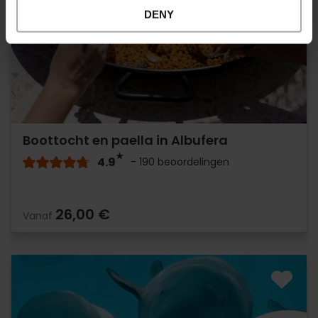
DENY
Boottocht en paella in Albufera
4.9
- 190 beoordelingen
26,00 €
Vanaf