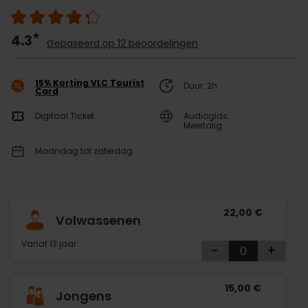
4.3
Gebaseerd op 12 beoordelingen
15% Korting VLC Tourist
Duur: 2h
Card
Digitaal Ticket
Audiogids:
Meertalig
Maandag tot zaterdag
22,00 €
Volwassenen
Vanaf 13 jaar
-
+
15,00 €
Jongens