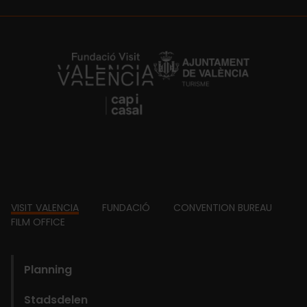
https://fundacion.visitvalencia.com/
Footer
VISIT VALENCIA
FUNDACIÓ
CONVENTION BUREAU
FILM OFFICE
domains
Planning
Stadsdelen