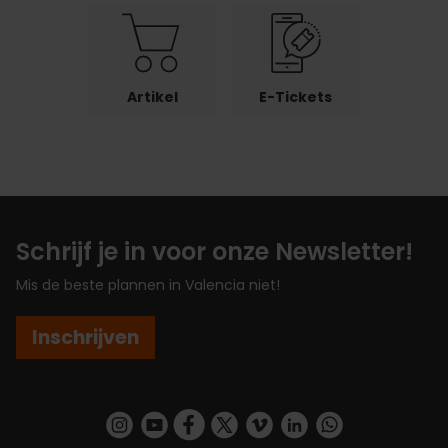
Artikel
E-Tickets
Schrijf je in voor onze Newsletter!
Mis de beste plannen in Valencia niet!
Inschrijven
https://www.instagram.com/visit_valencia/
https://www.youtube.com/user/Turisvalenc
https://www.facebook.com/VisitValenc
https://twitter.com/ValenciaSpan
https://vimeo.com/visitvalen
https://www.linkedin.com/company/turismo-valencia/
https://api.whatsapp.com/send/?