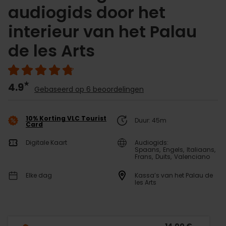
audiogids door het
interieur van het Palau
de les Arts
4.9
Gebaseerd op 6 beoordelingen
10% Korting VLC Tourist
Duur: 45m
Card
Digitale Kaart
Audiogids:
Spaans
Engels
Italiaans
Frans
Duits
Valenciano
Elke dag
Kassa’s van het Palau de
les Arts