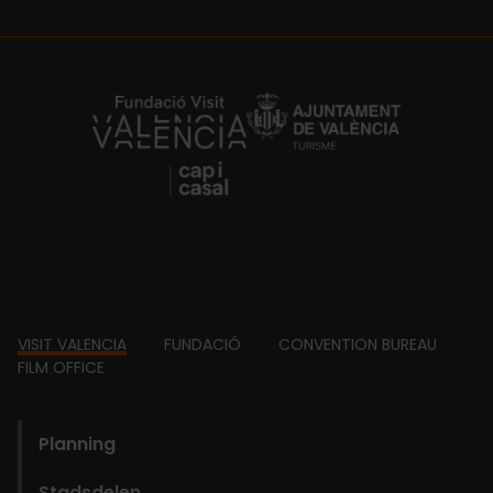
https://fundacion.visitvalencia.com/
Footer
VISIT VALENCIA
FUNDACIÓ
CONVENTION BUREAU
FILM OFFICE
domains
Planning
Stadsdelen