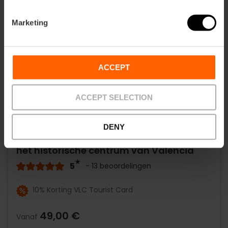
Marketing
ACCEPT
ACCEPT SELECTION
DENY
Rondleiding kunst en architectuur door
het historische centrum van Valencia
5
- 13 beoordelingen
10% Korting VLC Tourist Card
49,00 €
Vanaf