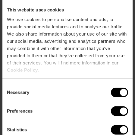
This website uses cookies
Entreekaart voor het volledige complex
We use cookies to personalise content and ads, to
van de Stad van Kunsten en
provide social media features and to analyse our traffic.
Wetenschappen
We also share information about your use of our site with
4.8
- 288 beoordelingen
our social media, advertising and analytics partners who
may combine it with other information that you’ve
10% Korting VLC Tourist Card
provided to them or that they’ve collected from your use
of their services. You will find more information in our
51,25 €
Vanaf
Cookie Policy
.
Consent
Necessary
Selection
Preferences
Statistics