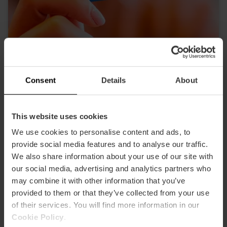
Valencia Tourist Card 24, 48 of 72 uur
4.9
- 1, 951 beoordelingen
Consent
Details
About
10% korting Exclusief web
15,30 €
Vanaf
17,00 €
This website uses cookies
We use cookies to personalise content and ads, to
provide social media features and to analyse our traffic.
We also share information about your use of our site with
our social media, advertising and analytics partners who
may combine it with other information that you’ve
provided to them or that they’ve collected from your use
of their services. You will find more information in our
Cookie Policy
.