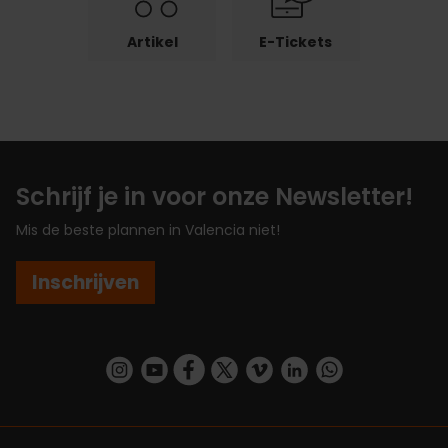
Artikel
E-Tickets
Schrijf je in voor onze Newsletter!
Mis de beste plannen in Valencia niet!
Inschrijven
https://www.instagram.com/visit_valencia/
https://www.youtube.com/user/Turisvalenc
https://www.facebook.com/VisitValenc
https://twitter.com/ValenciaSpan
https://vimeo.com/visitvalen
https://www.linkedin.com/company/turismo-valencia/
https://api.whatsapp.com/send/?