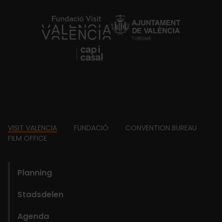
https://fundacion.visitvalencia.com/
Footer
VISIT VALENCIA
FUNDACIÓ
CONVENTION BUREAU
FILM OFFICE
domains
Planning
Stadsdelen
Agenda