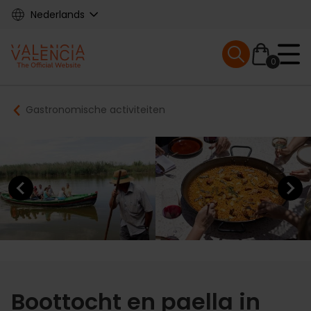
Skip
Nederlands
to
main
Mobile menu ex
content
0
Main
Breadcrumb
Gastronomische activiteiten
navigation
Previous element
Next elem
Boottocht en paella in