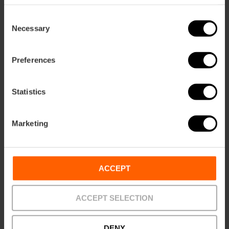
Consent
Necessary
Selection
Preferences
Statistics
Marketing
Oceanogràfic en Hemisfèric combikaart
4.7
- 45 beoordelingen
ACCEPT
10% Korting VLC Tourist Card
ACCEPT SELECTION
45,00 €
Vanaf
DENY