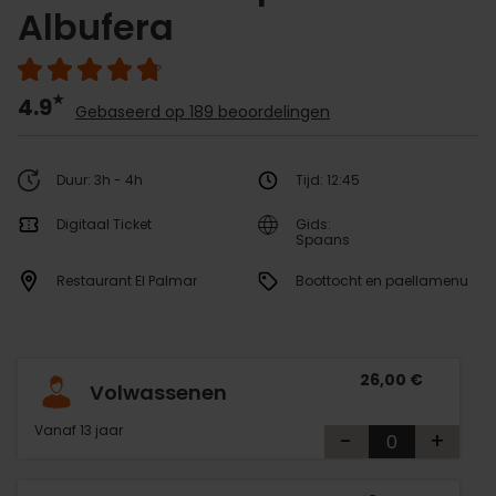
Albufera
4.9
Gebaseerd op 189 beoordelingen
Duur: 3h - 4h
Tijd: 12:45
Digitaal Ticket
Gids:
Spaans
Restaurant El Palmar
Boottocht en paellamenu
26,00 €
Volwassenen
Vanaf 13 jaar
-
+