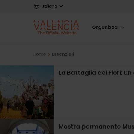
Skip
Italiano
to
main
Main
content
Organizza
navigat
Breadcrumb
Home
Essenziali
La Battaglia dei Fiori: un
Mostra permanente Museo