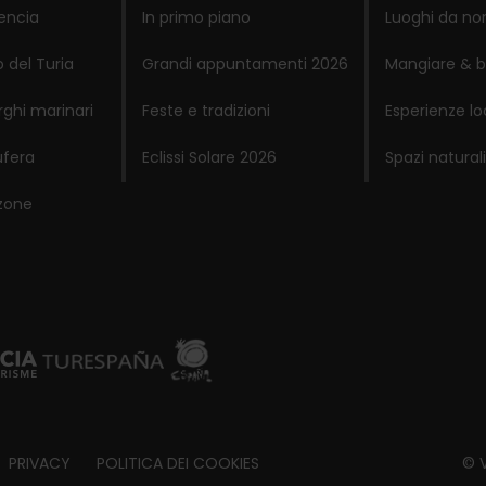
lencia
In primo piano
Luoghi da no
 del Turia
Grandi appuntamenti 2026
Mangiare & b
rghi marinari
Feste e tradizioni
Esperienze lo
ufera
Eclissi Solare 2026
Spazi naturali
zone
PRIVACY
POLITICA DEI COOKIES
© V