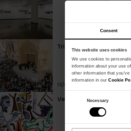
Consent
Tribunale dell'acqua: pa
This website uses cookies
We use cookies to personalis
information about your use of
other information that you’ve
information in our
Cookie Po
13/08/2026 - 13/08/2026
Consent
Venite a scoprire "Picas
Necessary
Selection