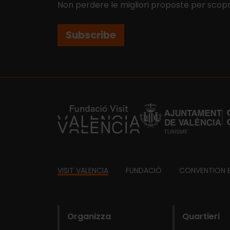
Non perdere le migliori proposte per scopr
Subscribe
https://fundacion.visitvalencia.com/
Footer
VISIT VALENCIA
FUNDACIÓ
CONVENTION 
domains
Organizza
Quartieri