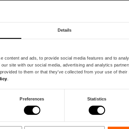
Details
trimonio UNESCO ogni giovedì e in diretta
e content and ads, to provide social media features and to analy
 our site with our social media, advertising and analytics partn
 provided to them or that they’ve collected from your use of their
licy
.
so y la modelo" alla Fondazione Bancaja
Preferences
Statistics