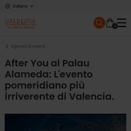
Skip
Italiano
to
main
Mobile menu ex
content
0
Main
Breadcrumb
Agenda di eventi
navigation
After You al Palau
Alameda: L'evento
pomeridiano più
irriverente di Valencia.