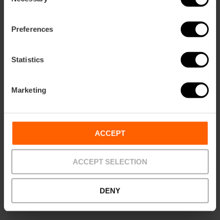
Selection
Festival musicale
Preferences
Visor Fest a Valencia
Statistics
Marketing
25/09/2026 - 26/09/2026
«Ensems», il festival di
ACCEPT
musica
contemporanea
ACCEPT SELECTION
riempie Valencia di
avanguardia
DENY
17/09/2026 - 27/09/2026