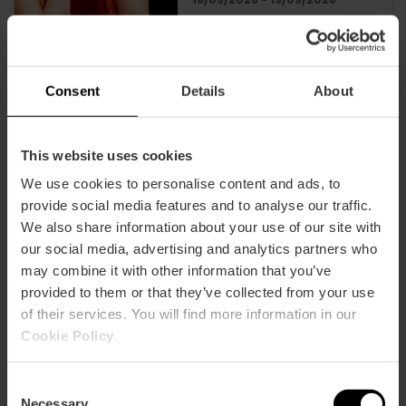
Serata rememeber
presso il Parque de
Consent
Details
About
Cabecera di Valencia
This website uses cookies
We use cookies to personalise content and ads, to
19/09/2026 - 19/09/2026
provide social media features and to analyse our traffic.
We also share information about your use of our site with
our social media, advertising and analytics partners who
Concerti e spettacoli
may combine it with other information that you’ve
di Ars Magna a
provided to them or that they’ve collected from your use
València
of their services. You will find more information in our
Cookie Policy
.
25/09/2026 - 25/09/2026
Consent
Necessary