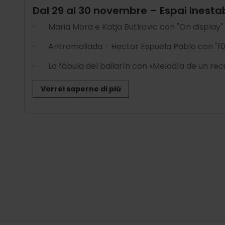
Dal 29 al 30 novembre – Espai Inesta
·
Maria Mora e Katja Butkovic con "On display"
·
Antramaliada - Hector Espuela Pablo con "f00
·
La fábula del bailarín con «Melodía de un r
Vorrei saperne di più