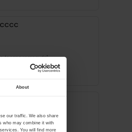
 – CCCC
s, la sang remoguda"
About
 Espai Inestable
se our traffic. We also share
ers who may combine it with
 services. You will find more