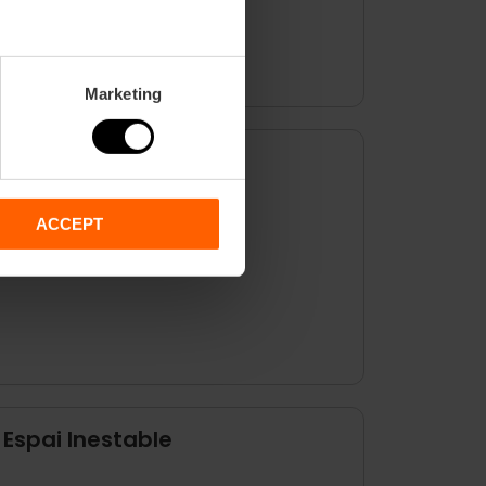
O PERVENIMUS"
Marketing
 – CCCC
 una flor"
ACCEPT
lle spil"
 Espai Inestable