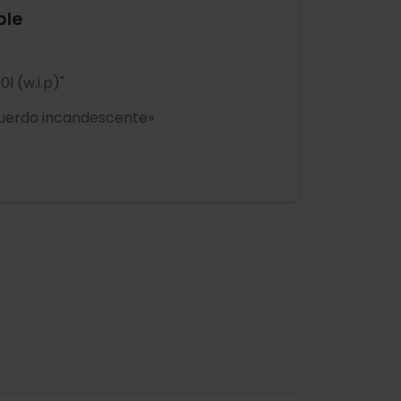
ble
l (w.i.p)"
ecuerdo incandescente»