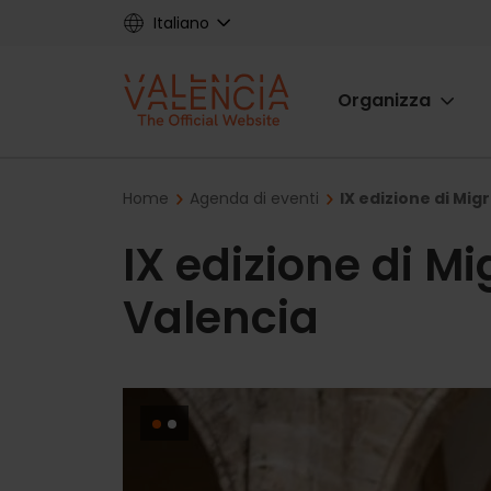
Skip
Italiano
to
main
Main
content
Organizza
navigat
Breadcrumb
Home
Agenda di eventi
IX edizione di Mig
IX edizione di M
Valencia