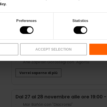
·
Jessica Castellón & Boris Orihuela con "QU
licy
.
Vorrei saperne di più
Preferences
Statistics
Dal 22 al 23 novembre alle ore 12:00
·
Lucía Penalba de los Santos con "Si s'arranca
ACCEPT SELECTION
·
Marc Cerdà-Bacete e Frederik Blicher con "Spi
·
Ane Zapirain Gorostegi con "Agortu"
Vorrei saperne di più
Dal 27 al 28 novembre alle ore 19:00 -
·
Mar Bañón con "Diacronia"