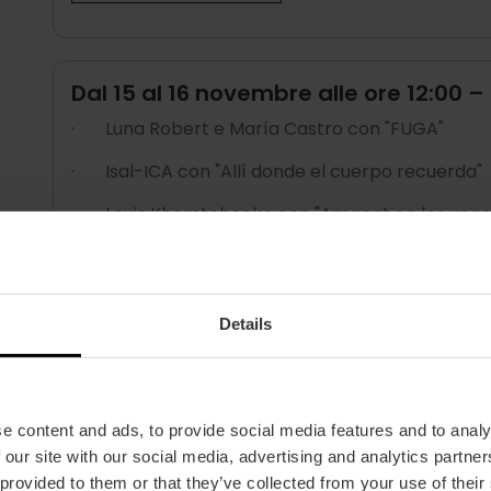
Dal 15 al 16 novembre alle ore 12:00
·
Luna Robert e María Castro con "FUGA"
·
Isal-ICA con "Allí donde el cuerpo recuerda"
·
Louis Khomtchenko con "Amagat en les vene
Vorrei saperne di più
Details
Dal 20 al 21 novembre alle ore 19:00 -
·
Alba Galdón Garcia con "Me mordí la VOZ"
e content and ads, to provide social media features and to analy
·
Cristóbal Crespo con "El bienquerido"
 our site with our social media, advertising and analytics partn
 provided to them or that they’ve collected from your use of their