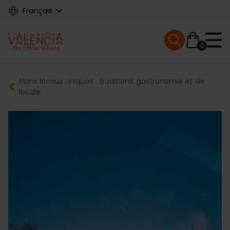
Skip
Français
to
main
Mobile menu ex
content
0
Main
Breadcrumb
Plans locaux uniques : traditions, gastronomie et vie
navigation
locale