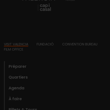
Footer
VISIT VALENCIA
FUNDACIÓ
CONVENTION BUREAU
FILM OFFICE
domains
Préparer
Quartiers
Agenda
À faire
Billets & Tours