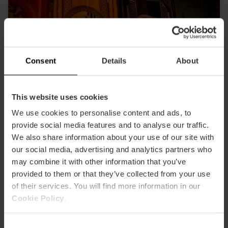
Consent
Details
About
This website uses cookies
We use cookies to personalise content and ads, to
provide social media features and to analyse our traffic.
We also share information about your use of our site with
our social media, advertising and analytics partners who
may combine it with other information that you’ve
provided to them or that they’ve collected from your use
Experiencity Valencia
of their services. You will find more information in our
Cookie Policy
.
Ruzafa et Ensanche
Consent