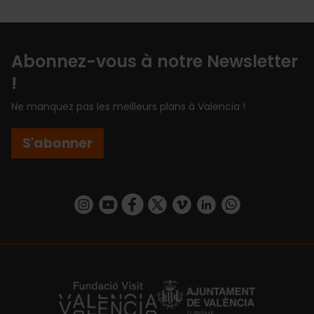
Abonnez-vous à notre Newsletter
!
Ne manquez pas les meilleurs plans à Valencia !
S'abonner
https://www.instagram.com/visit_valencia/
https://www.youtube.com/user/Turisvalenc
https://www.facebook.com/Valencia.E
https://twitter.com/ValenciaEspa
https://vimeo.com/visitvalen
https://www.linkedin.com/company/turismo-valencia/
https://api.whatsapp.com/send/?
https://fundacion.visitvalencia.com/