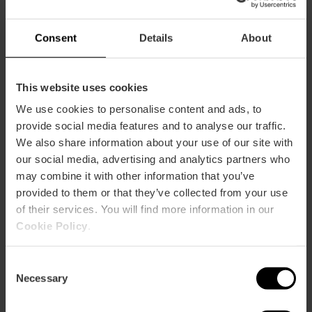
Consent
Details
About
This website uses cookies
We use cookies to personalise content and ads, to
ose
provide social media features and to analyse our traffic.
ebar
We also share information about your use of our site with
p
our social media, advertising and analytics partners who
Guarda la mappa
r
may combine it with other information that you’ve
ation
provided to them or that they’ve collected from your use
of their services. You will find more information in our
Cookie Policy
.
Consent
Necessary
Indicazioni
Selection