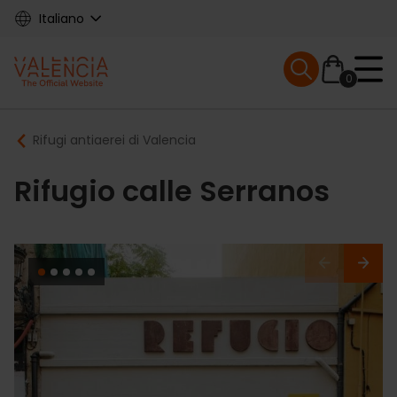
Skip
Italiano
to
main
Mobile menu ex
content
0
Main
Breadcrumb
Rifugi antiaerei di Valencia
navigation
Rifugio calle Serranos