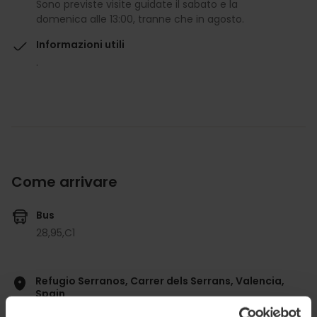
Sono previste visite guidate il sabato e la
domenica alle 13:00, tranne che in agosto.
Informazioni utili
.
Come arrivare
Bus
28,
95,
C1
Refugio Serranos, Carrer dels Serrans, Valencia,
Spain