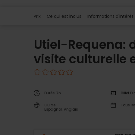
Prix
Ce qui est inclus
Informations d'intérêt
Utiel-Requena: d
visite culturelle
Durée: 7h
Billet Di
Guide :
Tous le
Espagnol
Anglais