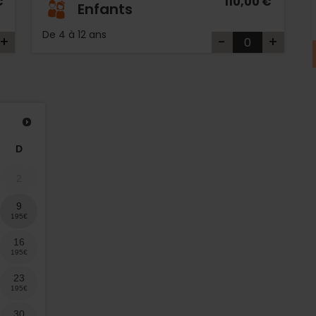
€
110,00 €
Enfants
De 4 à 12 ans
+
-
+
D
2
9
16
23
30