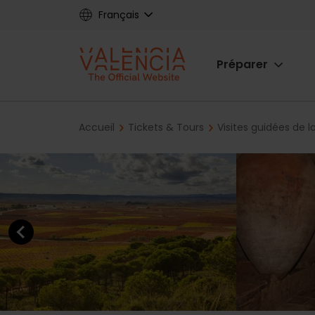
Skip
Français
to
main
Main
content
Préparer
navigat
Breadcrumb
Accueil
Tickets & Tours
Visites guidées de la
Previous element