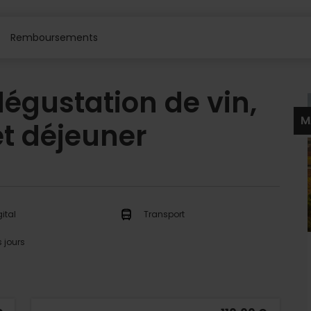
Remboursements
égustation de vin,
M
 et déjeuner
gital
Transport
s jours