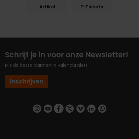
Artikel
E-Tickets
Schrijf je in voor onze Newsletter!
Mis de beste plannen in Valencia niet!
Inschrijven
https://www.instagram.com/visit_valencia/
https://www.youtube.com/user/Turisvalenc
https://www.facebook.com/VisitValenc
https://twitter.com/ValenciaSpan
https://vimeo.com/visitvalen
https://www.linkedin.com/company/turismo-valencia/
https://api.whatsapp.com/send/?