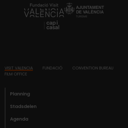
https://fundacion.visitvalencia.com/
Footer
VISIT VALENCIA
FUNDACIÓ
CONVENTION BUREAU
FILM OFFICE
domains
Planning
Stadsdelen
Agenda