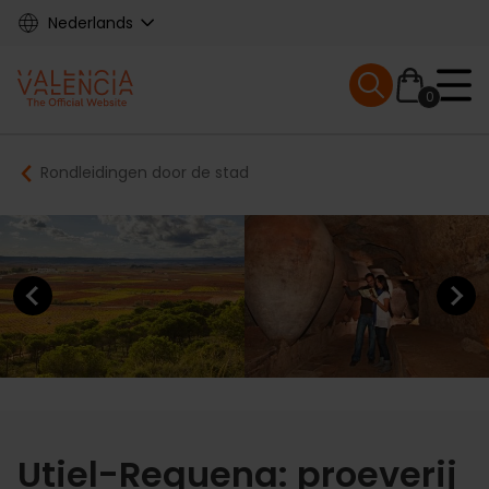
Skip
Nederlands
to
main
Mobile menu ex
content
0
Main
Breadcrumb
Rondleidingen door de stad
navigation
Previous element
Next elem
Utiel-Requena: proeverij