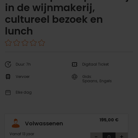
in de wijnmakerij,
cultureel bezoek en
lunch
Duur: 7h
Digitaal Ticket
Vervoer
Gids:
Spaans
Engels
Elke dag
195,00 €
Volwassenen
Vanaf 13 jaar
-
+