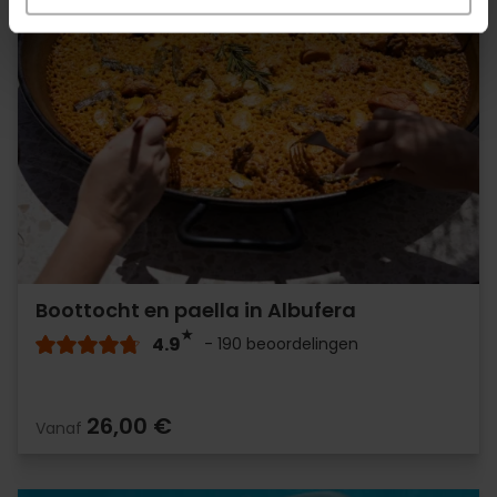
Boottocht en paella in Albufera
4.9
- 190 beoordelingen
26,00 €
Vanaf