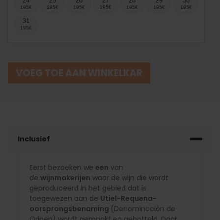
24
25
26
27
28
29
30
31
VOEG TOE AAN WINKELKAR
Inclusief
Eerst bezoeken we
een
van
de
wijnmakerijen
waar de wijn die wordt
geproduceerd in het gebied dat is
toegewezen aan de
Utiel-Requena-
oorsprongsbenaming
(Denominación de
Origen) wordt gemaakt en gebotteld. Daar