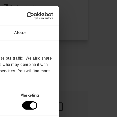
Durée: 4h - 6h
Transport
39,00 €
À partir de
About
se our traffic. We also share
ers who may combine it with
 services. You will find more
Marketing