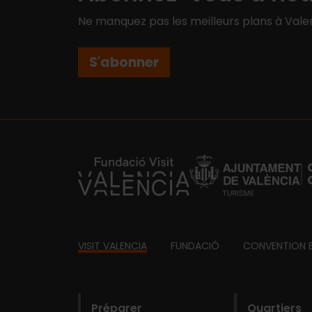
Ne manquez pas les meilleurs plans à Valen
S'abonner
https://fundacion.visitvalencia.com/
Footer
VISIT VALENCIA
FUNDACIÓ
CONVENTION 
domains
Préparer
Quartiers