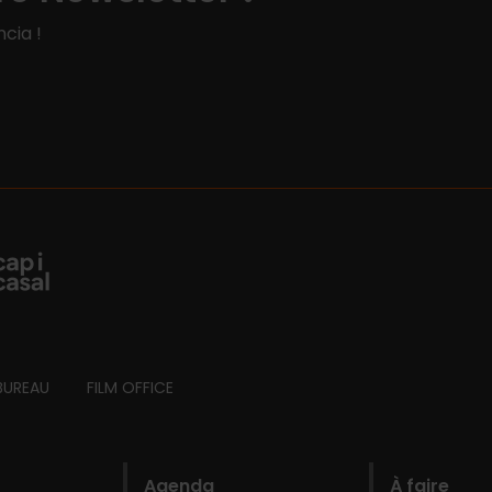
cia !
BUREAU
FILM OFFICE
Agenda
À faire