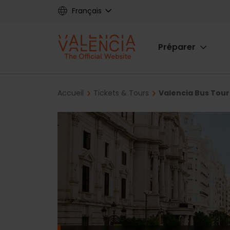
Skip
Français
to
main
Main
content
Préparer
navigat
Breadcrumb
Accueil
Tickets & Tours
Valencia Bus Tour