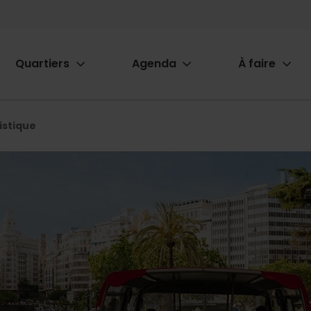
Quartiers
Agenda
À faire
ion
istique