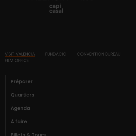
Footer
VISIT VALENCIA
FUNDACIÓ
CONVENTION BUREAU
FILM OFFICE
domains
Préparer
Quartiers
Agenda
À faire
Billets & Tours