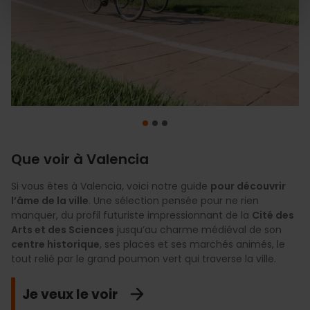
Que voir à Valencia
Si vous êtes à Valencia, voici notre guide
Pour te sentir comme un
Découvrez Valencia à votre rythme avec une
local
, voici les
expériences
pour découvrir
sélection
que,
l’âme de la ville
si tu aimes l’unique, tu dois vivre pendant ton séjour. Nous
soignée d’expériences premium
. Une sélection pensée pour ne rien
.
Culture, gastronomie,
manquer, du profil futuriste impressionnant de la
te proposons des
shopping, bien-être et nature
activités à forte identité
se combinent dans des
qui vont au-
Cité des
Arts et des Sciences
delà du tourisme traditionnel, comme explorer les espaces
propositions conçues pour vivre une ville authentique à
jusqu’au charme médiéval de son
centre historique
naturels où naît la gastronomie locale, parcourir les
travers des
activités accessibles et uniques en
, ses places et ses marchés animés, le
tout relié par le grand poumon vert qui traverse la ville.
monuments les plus emblématiques de façon active ou
Méditerranée
, incluant des visites privées, une haute
découvrir ces trésors culturels cachés qui font vibrer la
gastronomie et des instants de déconnexion totale à deux
ville.
pas de la mer.
Je veux le voir