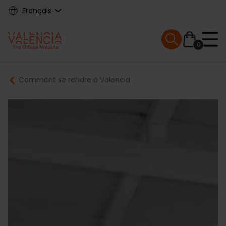
Skip
Français
to
main
Mobile menu ex
content
0
Main
Breadcrumb
Comment se rendre à Valencia
navigation