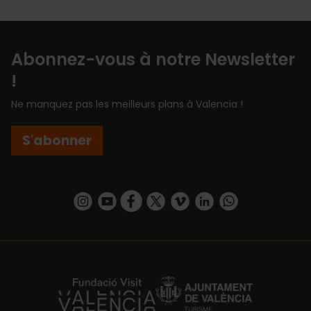
Abonnez-vous à notre Newsletter
!
Ne manquez pas les meilleurs plans à Valencia !
S'abonner
https://www.instagram.com/visit_valencia/
https://www.youtube.com/user/Turisvalenc
https://www.facebook.com/Valencia.E
https://twitter.com/ValenciaEspa
https://vimeo.com/visitvalen
https://www.linkedin.com/company/turismo-valencia/
https://api.whatsapp.com/send/?
https://fundacion.visitvalencia.com/