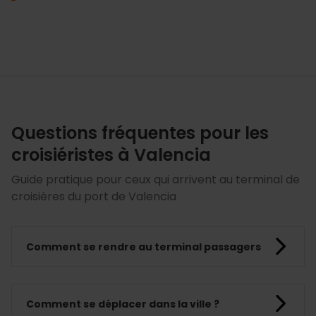
Explorez l’authentique
Voir les offres premium
Questions fréquentes pour les
croisiéristes à Valencia
Guide pratique pour ceux qui arrivent au terminal de
croisières du port de Valencia
Comment se rendre au terminal passagers
Comment se déplacer dans la ville ?