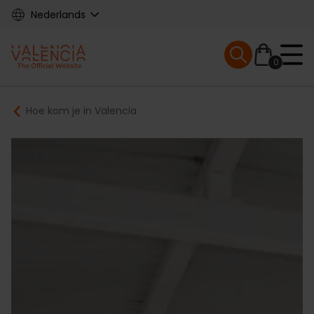
Skip
Nederlands
to
main
Mobile menu ex
content
0
Main
Breadcrumb
Hoe kom je in Valencia
navigation