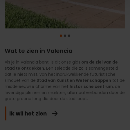
Wat te zien in Valencia
Als je in Valencia bent, is dit onze gids
Om je een echte
Ontdek Valencia in je eigen tempo met een
local
te voelen, zijn dit de
om de ziel van de
ervaringen
zorgvuldig
die
stad te ontdekken
je tijdens je verblijf móét meemaken als je van unieke
geselecteerd aanbod van premium ervaringen.
. Een selectie die zo is samengesteld
Cultuur,
dat je niets mist, van het indrukwekkende futuristische
dingen houdt. We stellen
gastronomie, winkelen, welzijn en natuur
plannen met een eigen
worden
silhouet van de
identiteit
gecombineerd in voorstellen die zijn ontworpen om een
voor die verder gaan dan het traditionele
Stad van Kunst en Wetenschappen
tot de
middeleeuwse charme van het
toerisme, zoals het verkennen van de natuurgebieden
authentieke stad te ervaren via
historische centrum
toegankelijke en unieke
, de
levendige pleinen en markten, allemaal verbonden door de
waar de lokale gastronomie ontstaat, het actief ontdekken
activiteiten aan de Middellandse Zee
, waaronder
grote groene long die door de stad loopt.
van de meest iconische monumenten of het vinden van
privérondleidingen, haute cuisine en momenten van totale
de verborgen culturele schatten die de stad laten bruisen.
ontspanning op een steenworp afstand van de zee.
Ik wil het zien
Ontdek het authentieke
Bekijk premium plannen