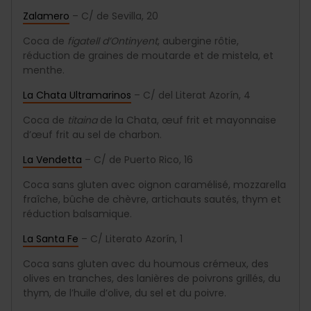
Zalamero
– C/ de Sevilla, 20
Coca de
figatell d’Ontinyent
, aubergine rôtie,
réduction de graines de moutarde et de mistela, et
menthe.
La Chata Ultramarinos
– C/ del Literat Azorín, 4
Coca de
titaina
de la Chata, œuf frit et mayonnaise
d’œuf frit au sel de charbon.
La Vendetta
– C/ de Puerto Rico, 16
Coca sans gluten avec oignon caramélisé, mozzarella
fraîche, bûche de chèvre, artichauts sautés, thym et
réduction balsamique.
La Santa Fe
– C/ Literato Azorín, 1
Coca sans gluten avec du houmous crémeux, des
olives en tranches, des lanières de poivrons grillés, du
thym, de l’huile d’olive, du sel et du poivre.