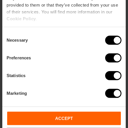
provided to them or that they’ve collected from your use
of their services. You will find more information in our
CAMPANAR
Cookie Policy
.
Ciro
–
C/ Rascanya, 16
Coca de thon salé, oignon poché et "asadillo".
Consent
Necessary
Selection
Preferences
ARAGÓN ET CIUDAD DE LAS CIENCIAS
Beirut
–
Pg. de l’Albereda
et
Felip Maria Garín, 4
Statistics
Coca de s
hawarma
et houmous d’aubergines
fumées, avec yaourt, grenade en deux textures, gel
d’orange, menthe et pignons grillés.
Marketing
ACCEPT