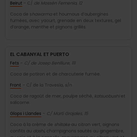
Beirut
– C/
de Mossèn Femenia, 12
Coca de s
hawarma
et houmous d’aubergines
fumées, avec yaourt, grenade en deux textures, gel
d’orange, menthe et pignons grillés.
EL CABANYAL ET PUERTO
Fets
–
C/ de Josep Benlliure, 111
Coca de potiron et de charcuterie fumée.
Front
– C/ de la Travesía, s/n
Coca de ragoût de mer, poulpe séché,
katsuobushi
et
salicorne.
Glops i Llandes
–
C/ Martí Grajales, 15
Coca à la crème de
shiitake
au citron vert, oignons
confits au
dashi
, champignons sautés au gingembre,