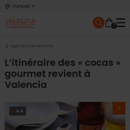
Skip
Français
to
main
Mobile menu ex
content
0
Main
Breadcrumb
Agenda Évenements
navigation
L’itinéraire des « cocas »
gourmet revient à
Valencia