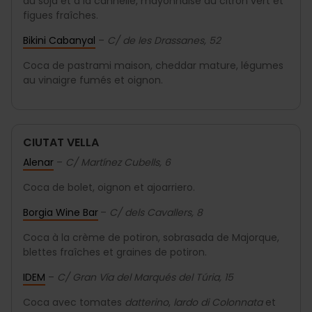
au soja et à la cannelle, mayonnaise au citron vert et
figues fraîches.
Bikini Cabanyal
–
C/ de les Drassanes, 52
Coca de pastrami maison, cheddar mature, légumes
au vinaigre fumés et oignon.
CIUTAT VELLA
Alenar
–
C/ Martínez Cubells, 6
Coca de bolet, oignon et ajoarriero.
Borgia Wine Bar
–
C/ dels Cavallers, 8
Coca à la crème de potiron, sobrasada de Majorque,
blettes fraîches et graines de potiron.
IDEM
–
C/ Gran Vía del Marqués del Túria, 15
Coca avec tomates
datterino
,
lardo di Colonnata
et