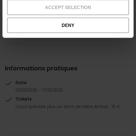
ACCEPT SELECTION
Je veux en savoir plus
DENY
Informations pratiques
Date
03/11/2025 - 17/11/2025
Tickets
Coca spéciale plus un demi de bière Ambar : 10 €.