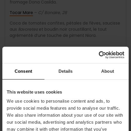
fromage Dona Casilda.
Tocar Mare
–
C/ Bonaire, 28
Coca de tomates confites, pétales de fèves, saucisse
aux
llavoretes
et boudin noir croustillant, le tout
agrémenté d’une touche de piment Niora.
EXTRAMURS
Timoteo
–
C/ Marqués de Zenete, 11
Consent
Details
About
Coca au fromage bleu, sobrasada, oignon caramélisé
et parmesan râpé.
This website uses cookies
Camiri
–
C/ del Bon Orde, 7
We use cookies to personalise content and ads, to
Coca de gésier de cœur de veau et moelle rôtie aux
provide social media features and to analyse our traffic.
olives, avec lardons de côtelette maturée et
beurre
We also share information about your use of our site with
blanc
aux champignons et légumes au vinaigre.
our social media, advertising and analytics partners who
may combine it with other information that you’ve