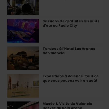
cygnes".
»
Musique
à
et
Valencia
Mathématiques
»
Sessions DJ gratuites les nuits
Sessions
à
d'été au Radio City
DJ
Valencia
gratuites
les
nuits
d'été
Tardeos à l’Hotel Las Arenas
Tardeos
au
de Valencia
à
Radio
l’Hotel
City
Las
Arenas
de
Expositions à Valence : tout ce
Expositions
Valencia
que vous pouvez voir en août
à
Valence :
tout
ce
que
Musée & Visite du Valencia
Musée
vous
Basket au Roig Arena