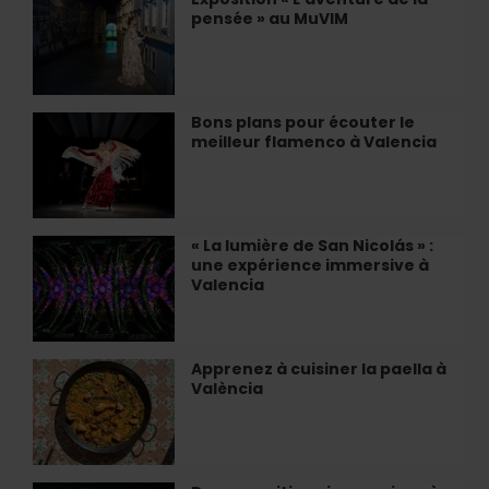
à
pensée » au MuVIM
«
Valence
L'aventure
de
la
pensée
Bons plans pour écouter le
Bons
»
meilleur flamenco à Valencia
plans
au
pour
MuVIM
écouter
le
meilleur
« La lumière de San Nicolás » :
«
flamenco
une expérience immersive à
La
à
Valencia
lumière
Valencia
de
San
Nicolás
Apprenez à cuisiner la paella à
Apprenez
»
València
à
:
cuisiner
une
la
expérience
paella
immersive
à