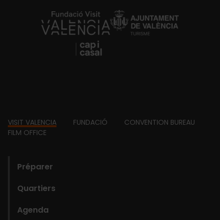
https://fundacion.visitvalencia.com/
Footer
VISIT VALENCIA
FUNDACIÓ
CONVENTION BUREAU
FILM OFFICE
domains
Préparer
Quartiers
Agenda