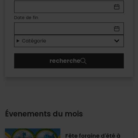
À
VALÈNCIA
Date de fin
Des
loisirs
Catégorie
pour
recherche
tous
les
publics
Évenements du mois
Fête foraine d'été à