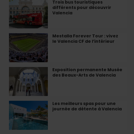
Santos
Trois bus touristiques
Trois
gardé
Juanes
différents pour découvrir
bus
près
à
Valencia
touristiques
de…
Valencia
différents
pour
découvrir
Mestalla Forever Tour : vivez
Mestalla
Valencia
le Valencia CF de l’intérieur
Forever
Tour
:
vivez
le
Exposition permanente Musée
Exposition
Valencia
des Beaux-Arts de Valencia
permanente
CF
Musée
de
des
l’intérieur
Beaux-
Arts
Les meilleurs spas pour une
Les
de
journée de détente à Valencia
meilleurs
Valencia
spas
pour
une