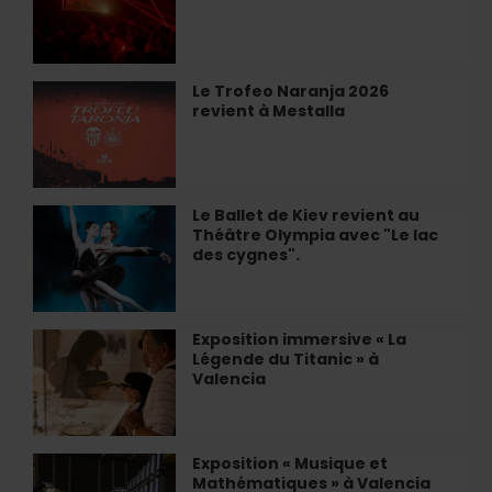
samedis
au
restaurant
Alegal
Le Trofeo Naranja 2026
Le
à
revient à Mestalla
Trofeo
València
Naranja
2026
revient
à
Le Ballet de Kiev revient au
Le
Mestalla
Théâtre Olympia avec "Le lac
Ballet
des cygnes".
de
Kiev
revient
au
Exposition immersive « La
Exposition
Théâtre
Légende du Titanic » à
immersive
Olympia
Valencia
«
avec
La
"Le
Légende
lac
du
Exposition « Musique et
Exposition
des
Titanic
Mathématiques » à Valencia
«