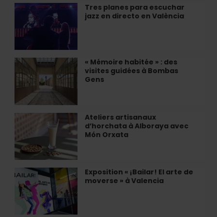
Sundaze
Tres planes para escuchar
Tres
Jam
jazz en directo en València
planes
»
para
à
escuchar
Valencia
jazz
en
« Mémoire habitée » : des
«
directo
visites guidées à Bombas
Mémoire
en
Gens
habitée
València
»
:
des
Ateliers artisanaux
Ateliers
visites
d’horchata à Alboraya avec
artisanaux
guidées
Món Orxata
d’horchata
à
à
Bombas
Alboraya
Gens
avec
Exposition « ¡Bailar! El arte de
Exposition
Món
moverse » à Valencia
«
Orxata
¡Bailar!
El
arte