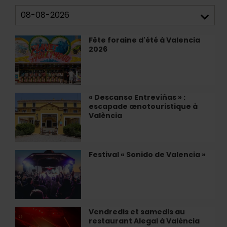
Fête foraine d'été à Valencia
Fête
2026
foraine
d'été
à
Valencia
2026
« Descanso Entreviñas » :
«
escapade œnotouristique à
Descanso
València
Entreviñas
»
:
escapade
Festival « Sonido de Valencia »
Festival
œnotouristique
«
à
Sonido
València
de
Valencia
»
Vendredis et samedis au
Vendredis
restaurant Alegal à València
et