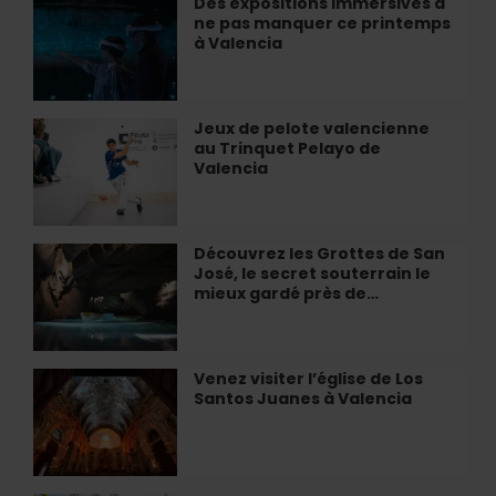
Des expositions immersives à
Des
à
València
ne pas manquer ce printemps
expositions
Valencia
à Valencia
immersives
à
ne
pas
Jeux de pelote valencienne
Jeux
manquer
au Trinquet Pelayo de
de
ce
Valencia
pelote
printemps
valencienne
à
au
Valencia
Trinquet
Découvrez les Grottes de San
Découvrez
Pelayo
José, le secret souterrain le
les
de
mieux gardé près de…
Grottes
Valencia
de
San
José,
Venez visiter l’église de Los
Venez
le
Santos Juanes à Valencia
visiter
secret
l’église
souterrain
de
le
Los
mieux