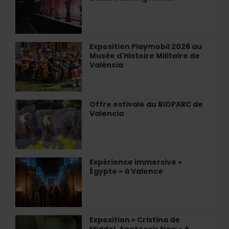
&
pouvez
Visite
voir
du
en
Valencia
août
Basket
Exposition Playmobil 2026 au
Exposition
au
Musée d'Histoire Militaire de
Playmobil
Roig
València
2026
Arena
au
Musée
d'Histoire
Offre estivale du BIOPARC de
Offre
Militaire
Valencia
estivale
de
du
València
BIOPARC
de
Valencia
Expérience immersive «
Expérience
Égypte » à Valence
immersive
«
Égypte
»
à
Exposition « Cristina de
Exposition
Valence