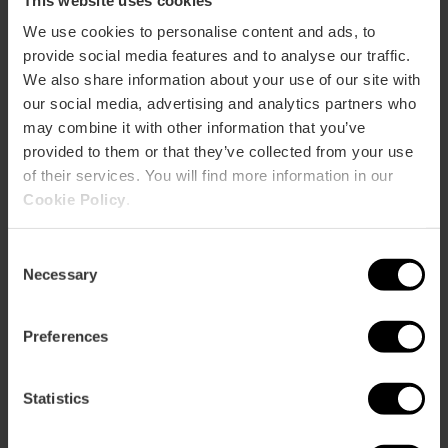
Calice
Valencia dans une exposition
le
à
unique à l’Almudín
Saint
We use cookies to personalise content and ads, to
Valencia
Graal
provide social media features and to analyse our traffic.
de
We also share information about your use of our site with
Valencia
L'exposition d'Anselm Kiefer
L'exposition
our social media, advertising and analytics partners who
dans
débarque à Valencia
d'Anselm
may combine it with other information that you’ve
une
Kiefer
provided to them or that they’ve collected from your use
exposition
débarque
unique
of their services. You will find more information in our
à
à
Cookie Policy
.
Valencia
Exposition « Rome en
Exposition
l’Almudín
miniature » à Valencia
«
Consent
Rome
Necessary
en
Selection
miniature
»
Visite guidée du stade Ciutat
Visite
Preferences
à
de València
guidée
Valencia
du
stade
Statistics
Ciutat
de
Des itinéraires guidés en moto
Des