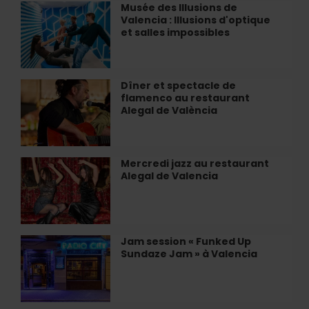
journée
Musée des Illusions de
Musée
de
Valencia : Illusions d'optique
des
détente
et salles impossibles
Illusions
à
de
Valencia
Valencia
:
Dîner et spectacle de
Dîner
Illusions
flamenco au restaurant
et
d'optique
Alegal de València
spectacle
et
de
salles
flamenco
impossibles
au
Mercredi jazz au restaurant
Mercredi
restaurant
Alegal de Valencia
jazz
Alegal
au
de
restaurant
València
Alegal
de
Jam session « Funked Up
Jam
Valencia
Sundaze Jam » à Valencia
session
«
Funked
Up