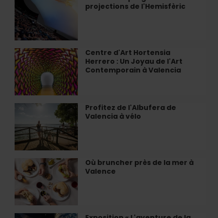
Hospital
projections de l'Hemisfèric
du
programme
de
projections
de
Centre d'Art Hortensia
Centre
l'Hemisfèric
Herrero : Un Joyau de l'Art
d'Art
Contemporain à Valencia
Hortensia
Herrero
:
Un
Profitez de l'Albufera de
Profitez
Joyau
Valencia à vélo
de
de
l'Albufera
l'Art
de
Contemporain
Valencia
à
à
Où bruncher près de la mer à
Où
Valencia
vélo
Valence
bruncher
près
de
la
mer
Exposition « L'aventure de la
Exposition