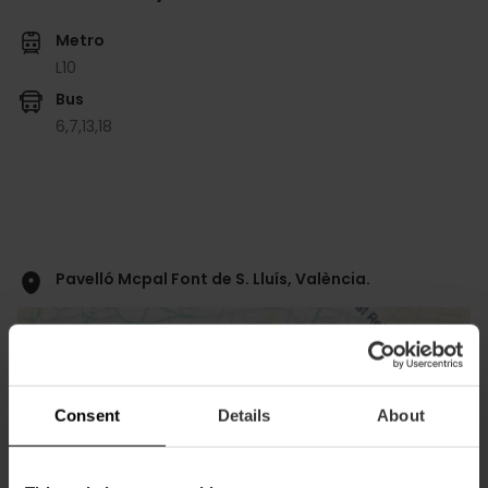
Metro
L10
Bus
6,
7,
13,
18
Pavelló Mcpal Font de S. Lluís, València.
Consent
Details
About