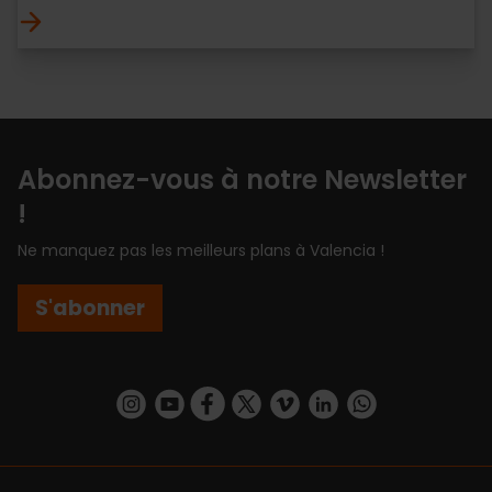
Abonnez-vous à notre Newsletter
!
Ne manquez pas les meilleurs plans à Valencia !
S'abonner
https://www.instagram.com/visit_valencia/
https://www.youtube.com/user/Turisvalenc
https://www.facebook.com/Valencia.E
https://twitter.com/ValenciaEspa
https://vimeo.com/visitvalen
https://www.linkedin.com/company/turismo-valencia/
https://api.whatsapp.com/send/?