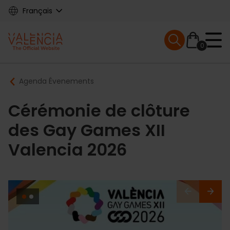
Skip
Français
to
main
Mobile menu ex
content
0
Main
Breadcrumb
Agenda Évenements
navigation
Cérémonie de clôture
des Gay Games XII
Valencia 2026