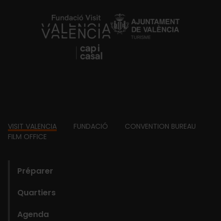
https://fundacion.visitvalencia.com/
Footer
VISIT VALENCIA
FUNDACIÓ
CONVENTION BUREAU
FILM OFFICE
domains
Préparer
Quartiers
Agenda