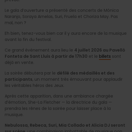
Le gala d’ouverture a présenté des concerts de Mónica
Naranjo, Soraya Arnelas, Suri, Fruela et Choriza May. Pas
mal, non ?
Eh bien, tenez-vous bien car il y aura encore de la musique
avant la fin du festival.
Ce grand événement aura lieu le
4 juillet 2026 au Pavelló
Fonteta de Sant Lluís à partir de 17h30
et le
billets
sont
déjà en vente.
La soirée débutera par le
défilé des médaillés et des
participants
, un moment très émouvant pour applaudir
les véritables héros des Jeux.
Après cette apparition, dans une ambiance chargée
d’émotion, She-La Fletcher — la directrice du gala —
prendra les rênes de la soirée pour laisser place à la
musique.
Nebulossa, Rebeca, Suri, Mia Collado et Alicia DJ seront
sur scène
, une combinaison imbattable de musique pop