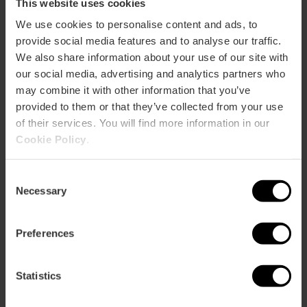
This website uses cookies
ose
We use cookies to personalise content and ads, to
ebar
p
provide social media features and to analyse our traffic.
We also share information about your use of our site with
Voir la carte
r
our social media, advertising and analytics partners who
ation
may combine it with other information that you’ve
provided to them or that they’ve collected from your use
of their services. You will find more information in our
Cookie Policy
.
Directions
Consent
Necessary
Selection
Preferences
Statistics