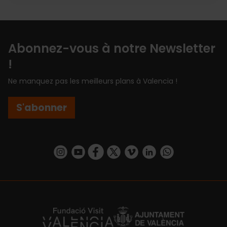
Abonnez-vous à notre Newsletter
!
Ne manquez pas les meilleurs plans à Valencia !
S'abonner
https://www.instagram.com/visit_valencia/
https://www.youtube.com/user/Turisvalenc
https://www.facebook.com/Valencia.E
https://twitter.com/ValenciaEspa
https://vimeo.com/visitvalen
https://www.linkedin.com/company/turismo-valencia/
https://api.whatsapp.com/send/?
https://fundacion.visitvalencia.com/