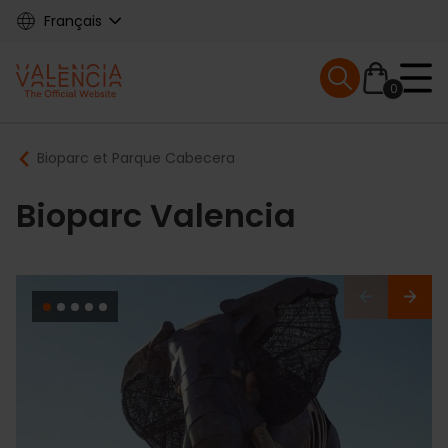
Skip
Français
to
main
Mobile menu ex
content
0
Main
Breadcrumb
Bioparc et Parque Cabecera
navigation
Bioparc Valencia