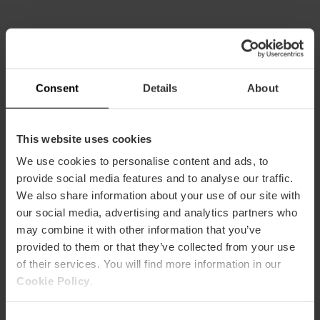
Consent
Details
About
This website uses cookies
Informations pratiques
We use cookies to personalise content and ads, to
Horaire
provide social media features and to analyse our traffic.
Le Bioparc est ouvert tous les jours et les horaires
We also share information about your use of our site with
dépendront des heures d’ensoleillement de
our social media, advertising and analytics partners who
chaque époque de l’année. Les guichets seront
may combine it with other information that you’ve
ouverts de 9h30 à une heure avant la fermeture
provided to them or that they’ve collected from your use
du Bioparc.
of their services. You will find more information in our
Hiver et automne
: de 10h à 18h
Cookie Policy
.
Été et printemps
: de 10h à 20h
Consent