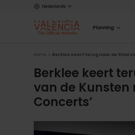
Skip
Nederlands
to
main
Main
content
Planning
navigat
Breadcrumb
Home
Berklee keert terug naar de Stad v
Berklee keert te
van de Kunsten 
Concerts’