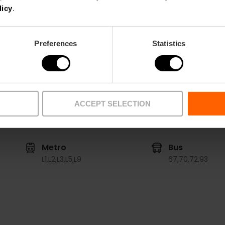
licy
.
Tickets
Gratis toegang
Preferences
Statistics
ACCEPT SELECTION
Metro
Bus
L1,
L2,
L3,
L5,
L9
67,
70,
72,
93