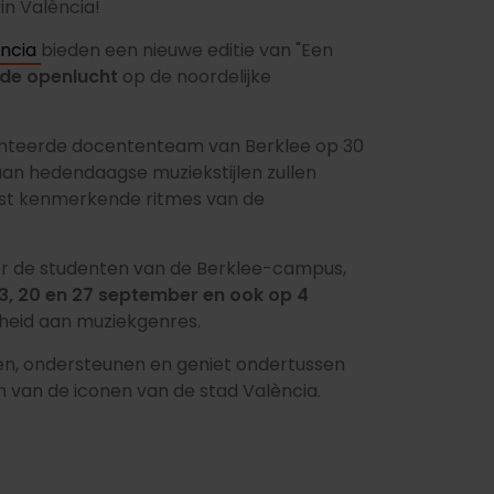
n València!
encia
bieden een nieuwe editie van "Een
n de openlucht
op de noordelijke
enteerde docententeam van Berklee op 30
aan hedendaagse muziekstijlen zullen
est kenmerkende ritmes van de
oor de studenten van de Berklee-campus,
13, 20 en 27 september en ook op 4
heid aan muziekgenres.
n, ondersteunen en geniet ondertussen
en van de iconen van de stad València.