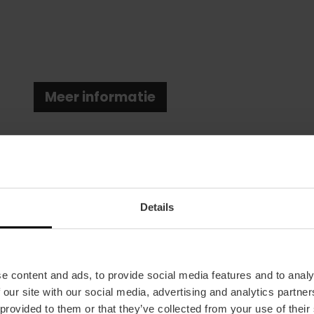
Meer informatie
Details
Datum
10/12/2024 - 11/12/2024
e content and ads, to provide social media features and to analy
 our site with our social media, advertising and analytics partn
Rooster
 provided to them or that they’ve collected from your use of their
Om 19:00 uur.