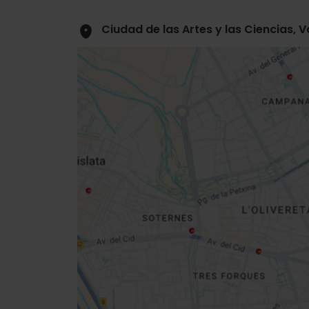
Ciudad de las Artes y las Ciencias, 
Close
sidebar
map
Get
your
location
Routebeschrijving