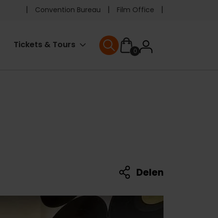
Pre
Convention Bureau
Film Office
header
User
Tickets & Tours
0
menu
User menu
accoun
menu
Delen