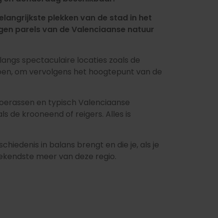
elangrijkste plekken van de stad in het
orgen parels van de Valenciaanse natuur
langs spectaculaire locaties zoals de
pen, om vervolgens het hoogtepunt van de
 moerassen en typisch Valenciaanse
s de krooneend of reigers. Alles is
chiedenis in balans brengt en die je, als je
bekendste meer van deze regio.