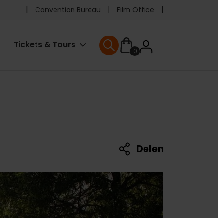
Pre
Convention Bureau
Film Office
header
User
Tickets & Tours
0
menu
User menu
accoun
menu
Delen