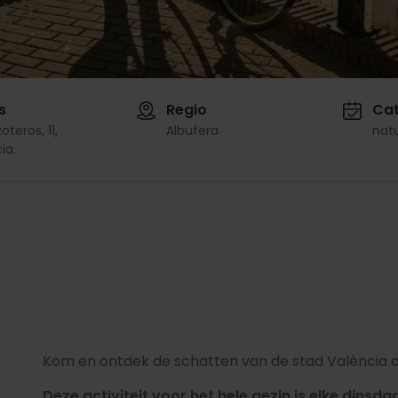
s
Regio
Cat
oteros, 11,
Albufera
nat
ia.
Kom en ontdek de schatten van de stad València op
Deze activiteit voor het hele gezin is elke dins