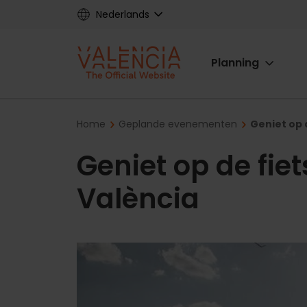
Skip
Nederlands
to
main
Main
content
Planning
navigat
Breadcrumb
Home
Geplande evenementen
Geniet op d
Geniet op de fiet
València