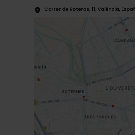
Carrer de Roteros, 11, València, Espa
Close
sidebar
map
Get
your
location
Routebeschrijving