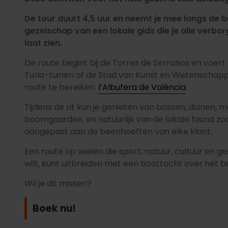
De tour duurt 4,5 uur en neemt je mee langs de b
gezelschap van een lokale gids die je alle verb
laat zien.
De route begint bij de Torres de Serranos en voert 
Turia-tuinen of de Stad van Kunst en Wetenschap
route te bereiken:
l’Albufera de València
.
Tijdens de rit kun je genieten van bossen, duinen,
boomgaarden, en natuurlijk van de lokale fauna zoal
aangepast aan de beenhoeften van elke klant.
Een route op wielen die sport, natuur, cultuur en ges
wilt, kunt uitbreiden met een boottocht over het 
Wil je dit missen?
Boek nu!