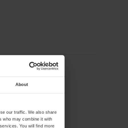
About
se our traffic. We also share
ers who may combine it with
nen fietsen: € 4.
 services. You will find more