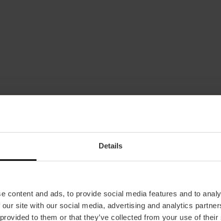
Details
Datum
01/01/2026 - 31/12/2026
Rooster
Dinsdag and donderdag om 9:30 u.
e content and ads, to provide social media features and to analy
Tickets
 our site with our social media, advertising and analytics partn
Extra kinderzitje voor kinderen die nog niet kun
 provided to them or that they’ve collected from your use of their