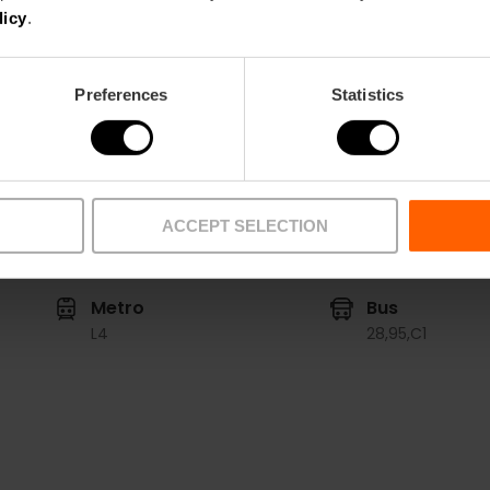
licy
.
Valencia Tourist Card Korting
10% Korting VLC Tourist Card
Preferences
Statistics
ACCEPT SELECTION
Metro
Bus
L4
28,
95,
C1