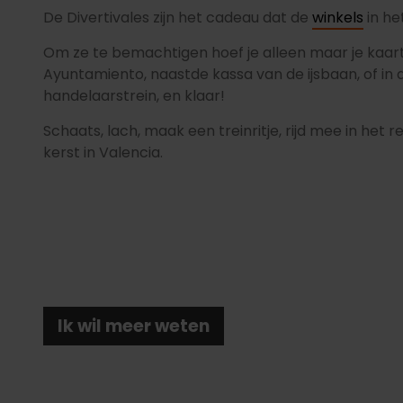
De Divertivales zijn het cadeau dat de
winkels
in he
Om ze te bemachtigen hoef je alleen maar je kaartj
Ayuntamiento, naastde kassa van de ijsbaan, of in d
handelaarstrein, en klaar!
Schaats, lach, maak een treinritje, rijd mee in het
kerst in Valencia.
Ik wil meer weten