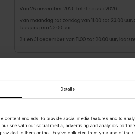
Van 28 november 2025 tot 6 januari 2026.
Van maandag tot zondag van 11.00 tot 23.00 uur. 
toegang om 22.00 uur.
24 en 31 december van 11.00 tot 20.00 uur, laatst
Klassieke draaimolen – Plaza de
Klim op de paardjes van deze draaimolen in
vinta
kleintjes, geweldig zullen vinden.
Details
DATA EN TIJDEN
Tot 22 december: van maandag tot vrijdag van 11.0
uur.
e content and ads, to provide social media features and to analy
 our site with our social media, advertising and analytics partn
Zaterdag, zon- en feestdagen van 11.00 tot 23.00 
 provided to them or that they’ve collected from your use of their