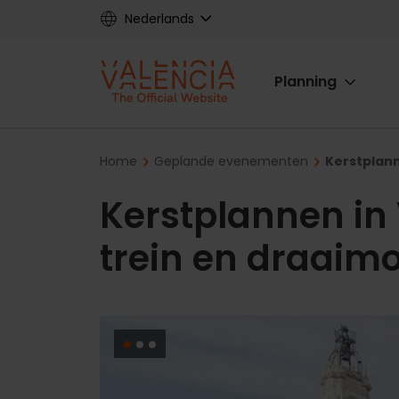
Skip
Nederlands
to
main
Main
content
Planning
navigat
Breadcrumb
Home
Geplande evenementen
Kerstplann
Kerstplannen in 
trein en draaim