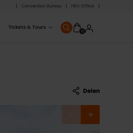
Pre
Convention Bureau
Film Office
header
User
Tickets & Tours
0
menu
User menu
accoun
menu
Delen