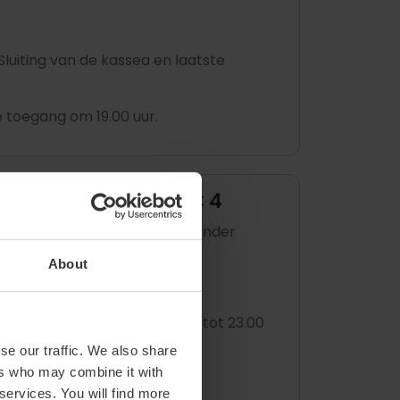
Sluiting van de kassea en laatste
e toegang om 19.00 uur.
l Ayuntamiento –- € 4
ge-stijl
die de kleintjes, en minder
About
0 tot 14.00 uur en van 16.00 tot 23.00
se our traffic. We also share
ers who may combine it with
uur.
 services. You will find more