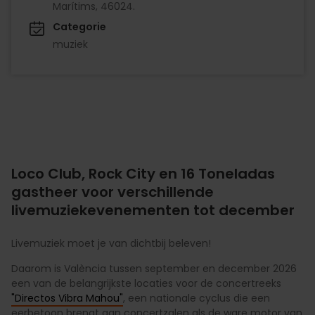
Marítims, 46024.
Categorie
muziek
Loco Club, Rock City en 16 Toneladas
gastheer voor verschillende
livemuziekevenementen tot december
Livemuziek moet je van dichtbij beleven!
Daarom is València tussen september en december 2026
een van de belangrijkste locaties voor de concertreeks
"Directos Vibra Mahou"
, een nationale cyclus die een
eerbetoon brengt aan concertzalen als de ware motor van