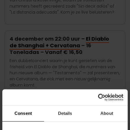
nummers heeft gecreëerd zoals "Sin decir adiós" of
"La distancia adecuada". Kom je ze live beluisteren?
4 december om 22:00 uur –
El Diablo
de Shanghai + Cervatana
– 16
Toneladas – Vanaf € 16,50
Een dubbelconcert waarin je kunt genieten van de
frisheid van El Diablo de Shanghai, die nummers van
hun nieuwe album — "Testamento" — zal presenteren,
en Cervatana, die ook met een nieuw gelijknamig
album komt.
Naar hoeveel concerten ga jij?
Consent
Details
About