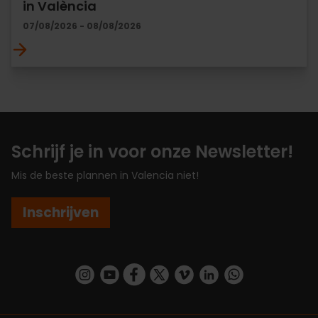
in València
07/08/2026 - 08/08/2026
Schrijf je in voor onze Newsletter!
Mis de beste plannen in Valencia niet!
Inschrijven
https://www.instagram.com/visit_valencia/
https://www.youtube.com/user/Turisvalenc
https://www.facebook.com/VisitValenc
https://twitter.com/ValenciaSpan
https://vimeo.com/visitvalen
https://www.linkedin.com/company/turismo-valencia/
https://api.whatsapp.com/send/?