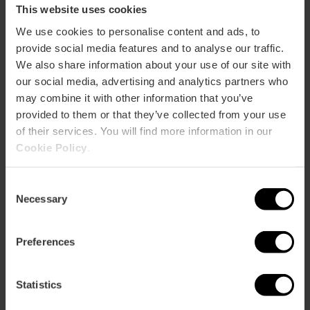
Ik ga naar ze allemaal
This website uses cookies
We use cookies to personalise content and ads, to
provide social media features and to analyse our traffic.
We also share information about your use of our site with
our social media, advertising and analytics partners who
may combine it with other information that you’ve
provided to them or that they’ve collected from your use
of their services. You will find more information in our
Cookie Policy
.
Praktische informatie
Consent
Necessary
Datum
Selection
18/09/2026 - 04/12/2026
Rooster
Preferences
Bekijk elk concert.
Tickets
Statistics
Vanaf € 6