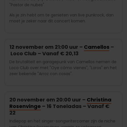
"Pastor de nubes".
Als je zin hebt om te genieten van live punkrock, dan
moet je zeker naar dit concert komen.
12 november om 21:00 uur –
Camellos
–
Loco Club – Vanaf € 20,13
De brutaliteit en garagepunk van Camellos nemen de
Loco Club over met "Oye cómo vienes", "Loros" en het
zeer bekende "Arroz con cosas".
20 november om 20:00 uur –
Christina
Rosenvinge
– 16 Toneladas – Vanaf €
22
Indiepop en het singer-songwritercorner zijn de niche
van Christina Rosenvinge, waarin ze volwassen