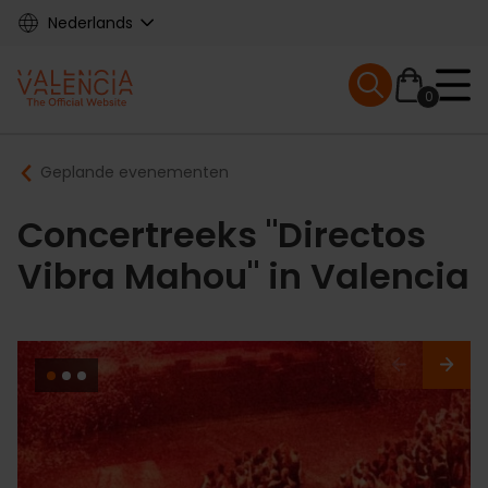
Skip
Nederlands
to
main
Mobile menu ex
content
0
Main
Breadcrumb
Geplande evenementen
navigation
Concertreeks "Directos
Vibra Mahou" in Valencia