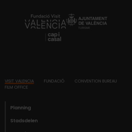
https://fundacion.visitvalencia.com/
Footer
VISIT VALENCIA
FUNDACIÓ
CONVENTION BUREAU
FILM OFFICE
domains
Planning
Stadsdelen