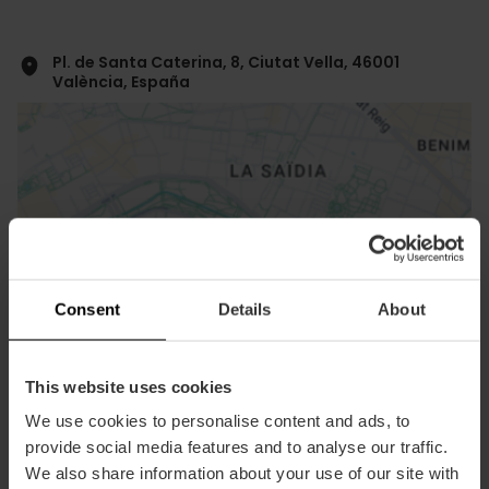
Pl. de Santa Caterina, 8, Ciutat Vella, 46001
València, España
ose
Consent
Details
About
ebar
p
Bekijk kaart
r
This website uses cookies
ation
We use cookies to personalise content and ads, to
provide social media features and to analyse our traffic.
We also share information about your use of our site with