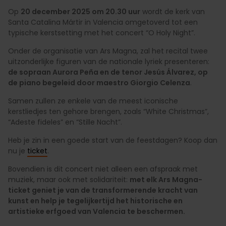
Op
20 december 2025 om 20.30 uur
wordt de kerk van
Santa Catalina Mártir in Valencia omgetoverd tot een
typische kerstsetting met het concert “O Holy Night”.
Onder de organisatie van Ars Magna, zal het recital twee
uitzonderlijke figuren van de nationale lyriek presenteren:
de sopraan Aurora Peña en de tenor Jesús Álvarez, op
de piano begeleid door maestro Giorgio Celenza
.
Samen zullen ze enkele van de meest iconische
kerstliedjes ten gehore brengen, zoals “White Christmas”,
“Adeste fideles” en “Stille Nacht”.
Heb je zin in een goede start van de feestdagen? Koop dan
nu je
ticket
.
Bovendien is dit concert niet alleen een afspraak met
muziek, maar ook met solidariteit:
met elk Ars Magna-
ticket geniet je van de transformerende kracht van
kunst en help je tegelijkertijd het historische en
artistieke erfgoed van Valencia te beschermen.