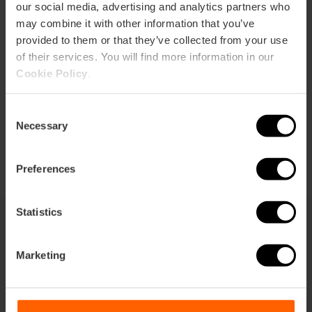
our social media, advertising and analytics partners who
may combine it with other information that you’ve
provided to them or that they’ve collected from your use
Routebeschrijving
of their services. You will find more information in our
Cookie Policy
.
Consent
Necessary
Selection
Preferences
Statistics
Dit vind je misschien ook leuk
Marketing