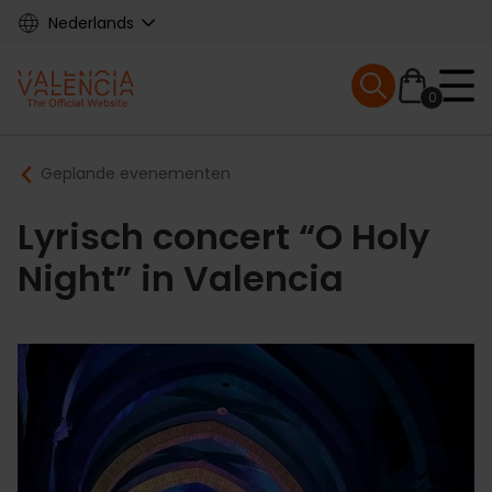
Skip
Nederlands
to
main
Mobile menu ex
content
0
Main
Breadcrumb
Geplande evenementen
navigation
Lyrisch concert “O Holy
Night” in Valencia