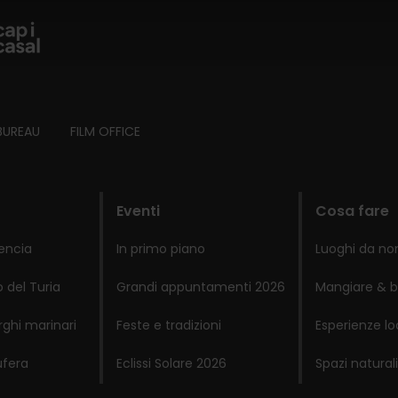
BUREAU
FILM OFFICE
Eventi
Cosa fare
lencia
In primo piano
Luoghi da no
 del Turia
Grandi appuntamenti 2026
Mangiare & b
rghi marinari
Feste e tradizioni
Esperienze lo
ufera
Eclissi Solare 2026
Spazi naturali