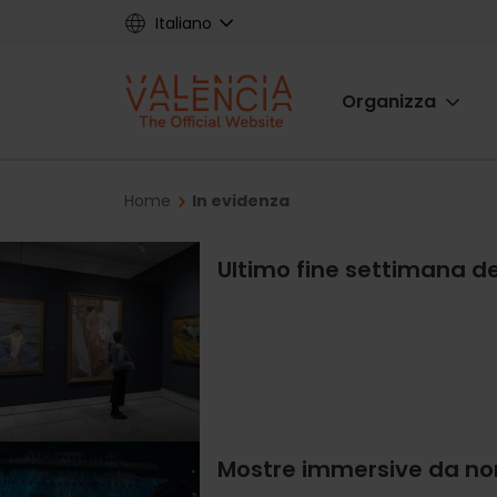
Skip
Italiano
to
main
Main
content
Organizza
navigat
Breadcrumb
Home
In evidenza
Ultimo fine settimana d
Mostre immersive da no