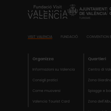
https://fundacion.visitvalencia.com/
Footer
VISIT VALENCIA
FUNDACIÓ
CONVENTION 
domains
Organizza
Quartieri
Informazioni su Valencia
Centro di Va
Consigli pratici
Zona Giardino
Come muoversi
Spiagge e bo
Valencia Tourist Card
Zona dell'Alb