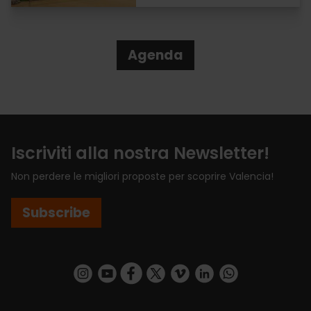
Agenda
Iscriviti alla nostra Newsletter!
Non perdere le migliori proposte per scoprire Valencia!
Subscribe
https://www.instagram.com/visit_valencia/
https://www.youtube.com/user/Turisvalenc
https://www.facebook.com/VisitValenci
https://twitter.com/VisitaValencia
https://vimeo.com/visitvalen
https://www.linkedin.com/company/turismo-valencia/
https://api.whatsapp.com/send/?