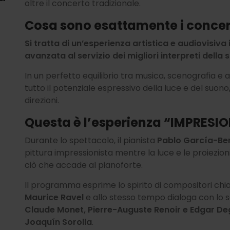
oltre il concerto tradizionale.
Cosa sono esattamente i concer
Si tratta di un’esperienza artistica e audiovisiv
avanzata al servizio dei migliori interpreti della
In un perfetto equilibrio tra musica, scenografia e 
tutto il potenziale espressivo della luce e del suon
direzioni.
Questa è l’esperienza “IMPRESI
Durante lo spettacolo, il pianista
Pablo García-Be
pittura impressionista mentre la luce e le proiezi
ciò che accade al pianoforte.
Il programma esprime lo spirito di compositori c
Maurice Ravel
e allo stesso tempo dialoga con lo s
Claude Monet, Pierre-Auguste Renoir e Edgar D
Joaquín Sorolla
.