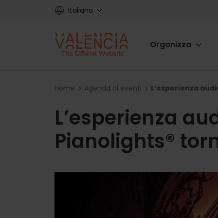
Skip
Italiano
to
main
Main
content
Organizza
navigat
Breadcrumb
Home
Agenda di eventi
L’esperienza audi
L’esperienza aud
Pianolights® tor