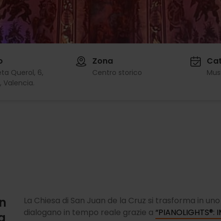
o
Zona
Cat
ta Querol, 6,
Centro storico
Mus
 Valencia.
in
La Chiesa di San Juan de la Cruz si trasforma in uno 
dialogano in tempo reale grazie a
“
PIANOLIGHTS®: 
ra