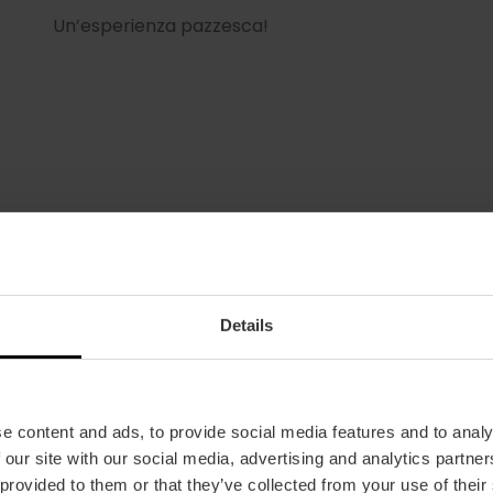
Un’esperienza pazzesca!
Voglio esserci
Details
e content and ads, to provide social media features and to analy
 our site with our social media, advertising and analytics partn
 provided to them or that they’ve collected from your use of their
Data