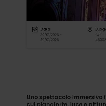
Data
Luog
30/01/2026 -
C/ Poe
30/01/2026
46002,
Uno spettacolo immersivo 
cui pianoforte, luce e pittu