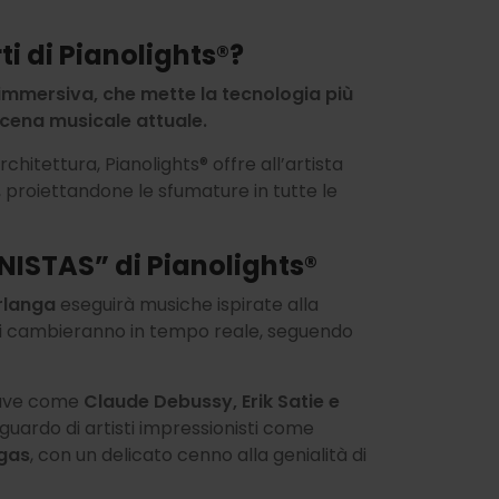
ti di
Pianolights®
?
a immersiva, che mette la tecnologia più
 scena musicale attuale.
architettura,
Pianolights®
offre all’artista
o, proiettandone le sfumature in tutte le
ONISTAS” di
Pianolights®
rlanga
eseguirà musiche ispirate alla
oni cambieranno in tempo reale, seguendo
hiave come
Claude Debussy, Erik Satie e
guardo di artisti impressionisti come
egas
, con un delicato cenno alla genialità di