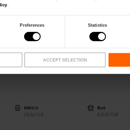
licy
.
30/01/2026 - 30/01/2026
Orario
Alle ore 20:30.
Preferences
Statistics
Tickets
A partire da 12 €.
ACCEPT SELECTION
Metro
Bus
L3,
L5,
L7,
L9
6,
10,
31,
71,
81