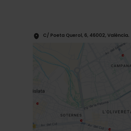
C/ Poeta Querol, 6, 46002, València.
Close
sidebar
map
Get
your
location