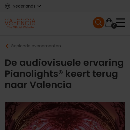
Skip
Nederlands
to
main
Mobile menu ex
content
0
Main
Breadcrumb
Geplande evenementen
navigation
De audiovisuele ervaring
Pianolights® keert terug
naar Valencia