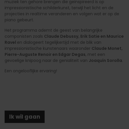
muziek ten gehore brengen die geïnspireerd is op
impressionistische schilderkunst, terwijl het licht en de
projecties in realtime veranderen en volgen wat er op de
piano gebeurt.
Het programma ademt de geest van belangrijke
componisten zoals
Claude Debussy, Erik Satie en Maurice
Ravel
en dialogeert tegelijkertijd met de blik van
impressionistische kunstenaars waaronder
Claude Monet,
Pierre-Auguste Renoir en Edgar Degas
, met een
gevoelige knipoog naar de genialiteit van
Joaquín Sorolla
.
Een ongelooflijke ervaring!
Ik wil gaan