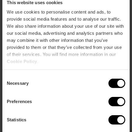
This website uses cookies
We use cookies to personalise content and ads, to
ose
provide social media features and to analyse our traffic.
ebar
We also share information about your use of our site with
p
our social media, advertising and analytics partners who
Bekijk kaart
r
may combine it with other information that you’ve
ation
provided to them or that they’ve collected from your use
of their services. You will find more information in our
Cookie Policy
.
Consent
Necessary
Selection
Routebeschrijving
Preferences
Statistics