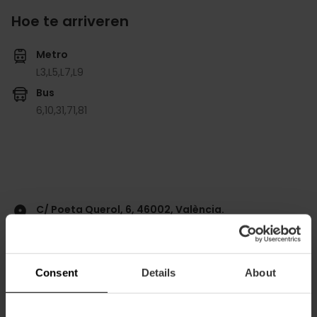
Hoe te arriveren
Metro
L3,
L5,
L7,
L9
Bus
6,
10,
31,
71,
81
C/ Poeta Querol, 6, 46002, València.
Consent
Details
About