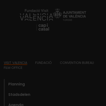
https://fundacion.visitvalencia.com/
Footer
VISIT VALENCIA
FUNDACIÓ
CONVENTION BUREAU
FILM OFFICE
domains
Planning
Stadsdelen
Agenda