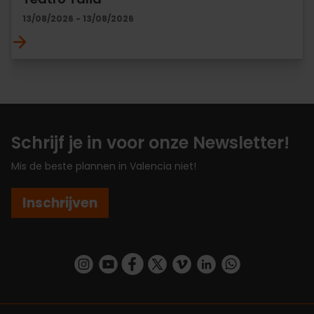
13/08/2026 - 13/08/2026
Schrijf je in voor onze Newsletter!
Mis de beste plannen in Valencia niet!
Inschrijven
https://www.instagram.com/visit_valencia/
https://www.youtube.com/user/Turisvalenc
https://www.facebook.com/VisitValenc
https://twitter.com/ValenciaSpan
https://vimeo.com/visitvalen
https://www.linkedin.com/company/turismo-valencia/
https://api.whatsapp.com/send/?