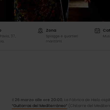
o
Zona
Cat
Pavía, 37,
Spiagge e quartieri
Mus
ia.
marittimi
Il
26 marzo alle ore 20:00
, La Fábrica de Hielo osp
“Guitarras del Mediterráneo”
(Chitarre del Medite