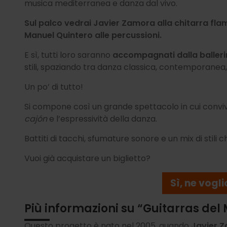
musica mediterranea e danza dal vivo.
Sul palco vedrai Javier Zamora alla chitarra flam
Manuel Quintero alle percussioni.
E sì, tutti loro saranno
accompagnati dalla balleri
stili, spaziando tra danza classica, contemporanea
Un po’ di tutto!
Si compone così un grande spettacolo in cui convivo
cajón
e l’espressività della danza.
Battiti di tacchi, sfumature sonore e un mix di stili c
Vuoi già acquistare un biglietto?
Sì, ne vogl
Più informazioni su “Guitarras del
Questo progetto è nato nel 2005, quando
Javier Z