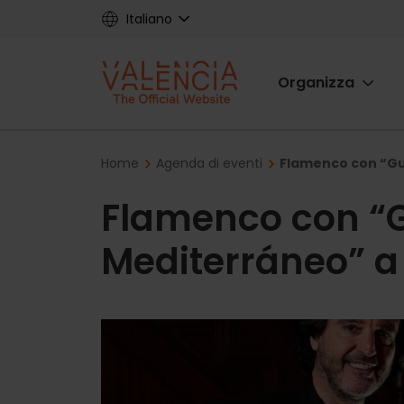
Skip
Italiano
to
main
Main
content
Organizza
navigat
Breadcrumb
Home
Agenda di eventi
Flamenco con “Gu
Flamenco con “G
Mediterráneo” a