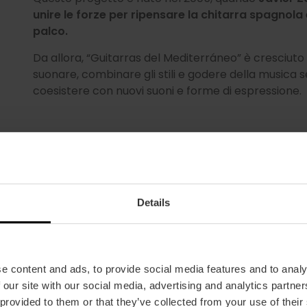
unire le forze per ripensare la chitarra spagnola
palco.
Da allora, “Guitarras del Mediterráneo” è cresciuto s
suonare, combinare gli stili e godere della musica 
coesistere con nuovi suoni e forme di espressione.
Details
e content and ads, to provide social media features and to analy
 our site with our social media, advertising and analytics partn
 provided to them or that they’ve collected from your use of their