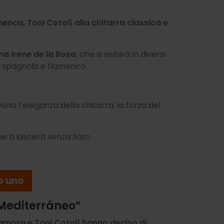
enca, Toni Cotolí alla chitarra classica e
na Irene de la Rosa
, che si esibirà in diversi
, spagnola e flamenco.
no l’eleganza della chitarra, la forza del
he ti lascerà senza fiato.
io uno
 Mediterráneo”
amora e Toni Cotolí hanno deciso di