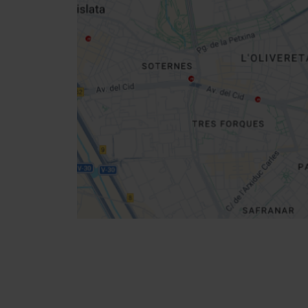
sidebar
map
Get
your
location
Indicazioni