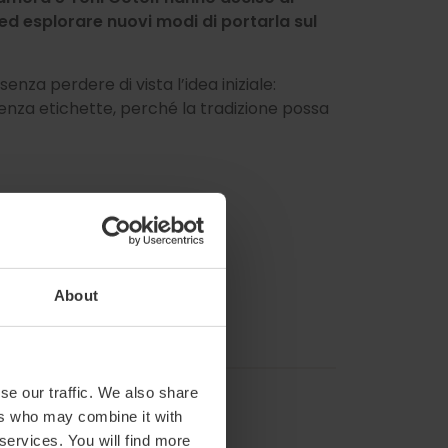
 ed esplorare nuovi modi di portarla sul
enza perdere di vista l’idea iniziale:
senza etichette, perché la tradizione possa
About
se our traffic. We also share
ers who may combine it with
 services. You will find more