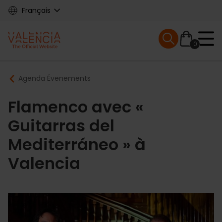
Skip
Français
to
main
Mobile menu ex
content
0
Main
Breadcrumb
Agenda Évenements
navigation
Flamenco avec «
Guitarras del
Mediterráneo » à
Valencia