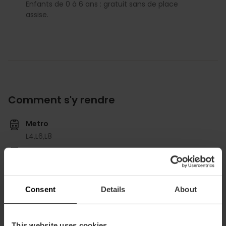
Enfants de 0 à 6 ans : gratuit sans de place
assise.
Comment s'y rendre
Metro
L4,
L6,
L8
Bus
19,
32,
92
Consent
Details
About
This website uses cookies