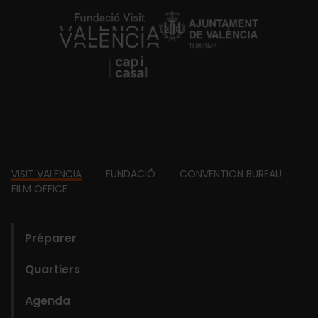
https://fundacion.visitvalencia.com/
Footer
VISIT VALENCIA
FUNDACIÓ
CONVENTION BUREAU
FILM OFFICE
domains
Préparer
Quartiers
Agenda