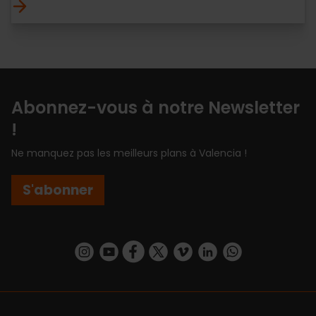
Abonnez-vous à notre Newsletter
!
Ne manquez pas les meilleurs plans à Valencia !
S'abonner
https://www.instagram.com/visit_valencia/
https://www.youtube.com/user/Turisvalenc
https://www.facebook.com/Valencia.E
https://twitter.com/ValenciaEspa
https://vimeo.com/visitvalen
https://www.linkedin.com/company/turismo-valencia/
https://api.whatsapp.com/send/?