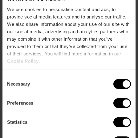
C/ de Pavia, 37, València, España
We use cookies to personalise content and ads, to
provide social media features and to analyse our traffic.
We also share information about your use of our site with
our social media, advertising and analytics partners who
may combine it with other information that you’ve
provided to them or that they’ve collected from your use
of their services. You will find more information in our
Cookie Policy
.
ose
ebar
Consent
p
Necessary
Selection
Voir la carte
r
ation
Preferences
Statistics