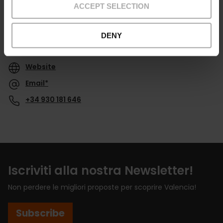
ACCEPT SELECTION
DENY
Contatti
Website
Email*
+34 930 181 646
Iscriviti alla nostra Newsletter!
Non perdere le migliori proposte per scoprire Valencia!
Subscribe