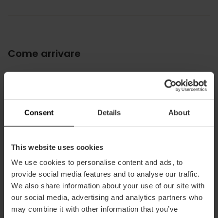
Come arrivare
Metro
L5,
L7
Bus
Consent
Details
About
4,
40,
92
This website uses cookies
Avenida de les Balears, 29 46023 València
We use cookies to personalise content and ads, to
provide social media features and to analyse our traffic.
We also share information about your use of our site with
our social media, advertising and analytics partners who
may combine it with other information that you’ve