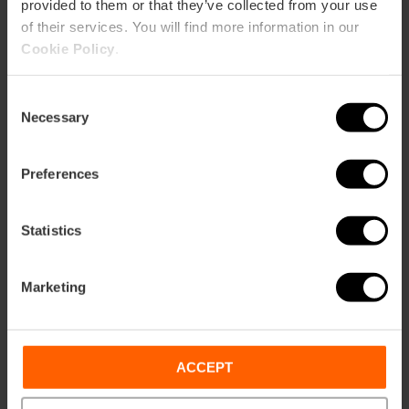
provided to them or that they’ve collected from your use
of their services. You will find more information in our
Cookie Policy
.
ose
ebar
p
Consent
Necessary
Selection
Guarda la mappa
r
ation
Preferences
Statistics
Indicazioni
Marketing
ACCEPT