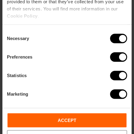
provided to them or that they’ve collected from your use
of their services. You will find more information in our
Cookie Policy
.
ose
ebar
p
Consent
Necessary
Selection
Bekijk kaart
r
ation
Preferences
Statistics
Routebeschrijving
Marketing
ACCEPT