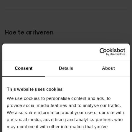
Hoe te arriveren
Metro
L5,
L7
Bus
Consent
Details
About
4,
40,
92
This website uses cookies
Avenida de les Balears, 29 46023 València
We use cookies to personalise content and ads, to
provide social media features and to analyse our traffic.
We also share information about your use of our site with
our social media, advertising and analytics partners who
may combine it with other information that you’ve