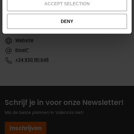
ACCEPT SELECTION
DENY
Contact
Website
Email*
+34 930 181 646
Schrijf je in voor onze Newsletter!
Mis de beste plannen in Valencia niet!
Inschrijven