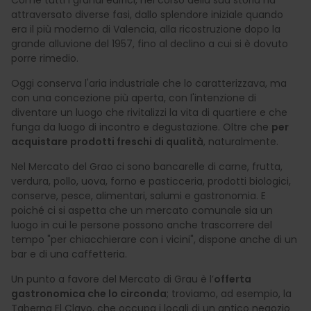
Come tutti i grandi edifici, nel corso della sua storia ha
attraversato diverse fasi, dallo splendore iniziale quando
era il più moderno di Valencia, alla ricostruzione dopo la
grande alluvione del 1957, fino al declino a cui si è dovuto
porre rimedio.
Oggi conserva l'aria industriale che lo caratterizzava, ma
con una concezione più aperta, con l'intenzione di
diventare un luogo che rivitalizzi la vita di quartiere e che
funga da luogo di incontro e degustazione. Oltre che
per
acquistare prodotti freschi di qualità
, naturalmente.
Nel Mercato del Grao ci sono bancarelle di carne, frutta,
verdura, pollo, uova, forno e pasticceria, prodotti biologici,
conserve, pesce, alimentari, salumi e gastronomia. E
poiché ci si aspetta che un mercato comunale sia un
luogo in cui le persone possono anche trascorrere del
tempo "per chiacchierare con i vicini", dispone anche di un
bar e di una caffetteria.
Un punto a favore del Mercato di Grau è l’
offerta
gastronomica che lo circonda
; troviamo, ad esempio, la
Taberna El Clavo, che occupa i locali di un antico negozio