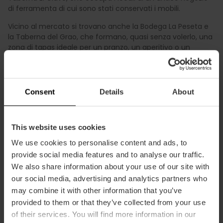
di ferramenta di cui sono stati conservati i mobili.
Vicino al mercato si trovano anche la Bodega La Peseta e
la Taberna del Grao, che formano, quasi senza volerlo, una
zona di tapas ideale per un pranzo, un aperitivo o un
colossale esmorzaret.
Se
andare nel quartiere di Cabañal e passeggiare per le
strade dal sapore modernista
era già un'esperienza
Consent
Details
About
consigliabile, con il Mercato del Grao e la vita che si crea
intorno ad esso, lo è ancora di più.
This website uses cookies
We use cookies to personalise content and ads, to
provide social media features and to analyse our traffic.
We also share information about your use of our site with
our social media, advertising and analytics partners who
may combine it with other information that you’ve
provided to them or that they’ve collected from your use
of their services. You will find more information in our