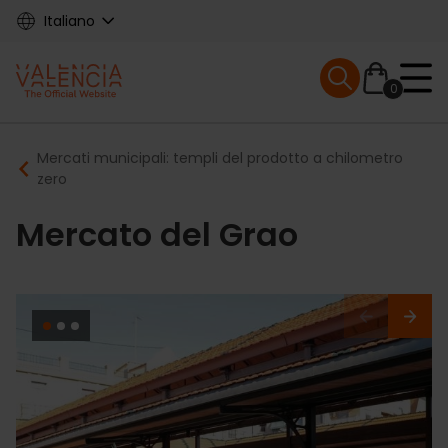
Skip
Italiano
to
main
Mobile menu ex
content
0
Main
Breadcrumb
Mercati municipali: templi del prodotto a chilometro
navigation
zero
Mercato del Grao