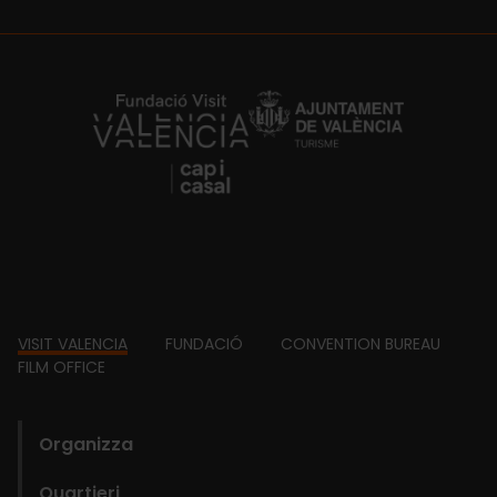
https://fundacion.visitvalencia.com/
Footer
VISIT VALENCIA
FUNDACIÓ
CONVENTION BUREAU
FILM OFFICE
domains
Organizza
Quartieri