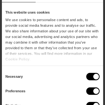
Come arrivare
This website uses cookies
We use cookies to personalise content and ads, to
Metro
provide social media features and to analyse our traffic.
L1,
L2,
L4
We also share information about your use of our site with
Bus
our social media, advertising and analytics partners who
62,
63,
99
may combine it with other information that you’ve
provided to them or that they’ve collected from your use
of their services. You will find more information in our
Avenida De las Cortes Valencianas, 52 46015
Cookie Policy
.
València
Consent
Necessary
Selection
Preferences