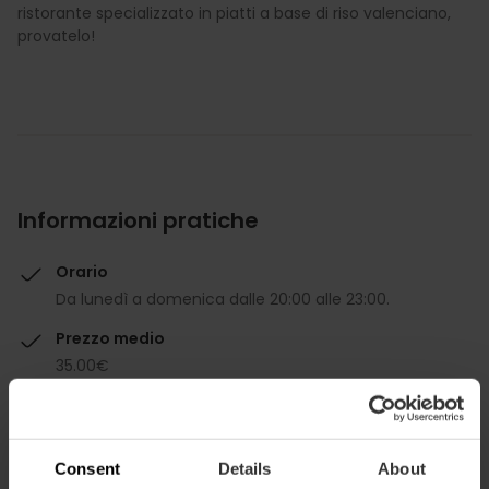
ristorante specializzato in piatti a base di riso valenciano,
provatelo!
Informazioni pratiche
Orario
Da lunedì a domenica dalle 20:00 alle 23:00.
Prezzo medio
35.00€
Consent
Details
About