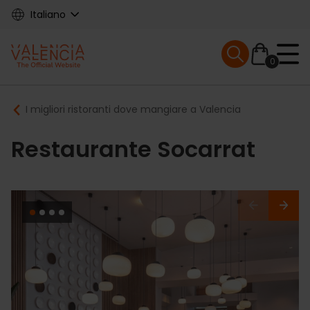
Skip
Italiano
to
main
Mobile menu ex
content
0
Main
Breadcrumb
I migliori ristoranti dove mangiare a Valencia
navigation
Restaurante Socarrat