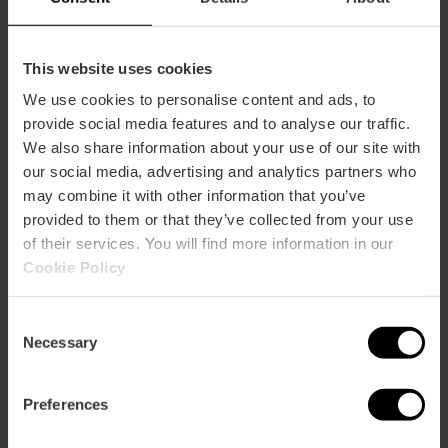
Comment s'y rendre
This website uses cookies
Metro
We use cookies to personalise content and ads, to
L1,
L2,
L4
provide social media features and to analyse our traffic.
We also share information about your use of our site with
Bus
our social media, advertising and analytics partners who
62,
63,
99
may combine it with other information that you’ve
provided to them or that they’ve collected from your use
Avenida De las Cortes Valencianas, 52 46015
of their services. You will find more information in our
València
Cookie Policy
.
Consent
Necessary
Selection
Preferences