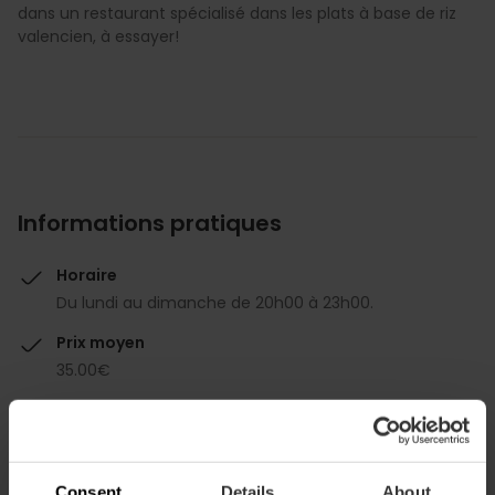
dans un restaurant spécialisé dans les plats à base de riz
valencien, à essayer!
Informations pratiques
Horaire
Du lundi au dimanche de 20h00 à 23h00.
Prix moyen
35.00€
Consent
Details
About