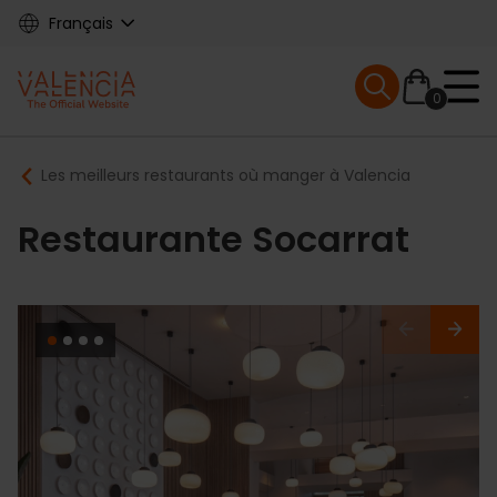
Skip
Français
to
main
Mobile menu ex
content
0
Main
Breadcrumb
Les meilleurs restaurants où manger à Valencia
navigation
Restaurante Socarrat