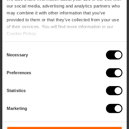
L3,
L5,
L9
our social media, advertising and analytics partners who
Bus
may combine it with other information that you’ve
provided to them or that they’ve collected from your use
6,
7,
8,
9,
10,
11,
15,
19,
28,
32,
35,
40,
62,
67,
70,
71,
72,
73,
81
of their services. You will find more information in our
Cookie Policy
.
Carrer de Xàtiva, 24, 46007 València, España
Consent
Necessary
Selection
Preferences
Statistics
ose
ebar
Marketing
p
Guarda la mappa
r
ation