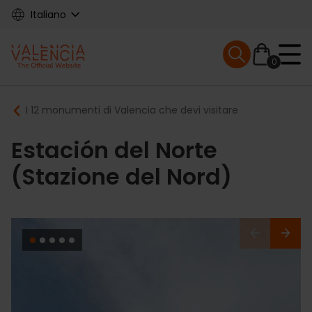
Skip
Italiano
to
main
Mobile menu ex
content
0
Main
Breadcrumb
I 12 monumenti di Valencia che devi visitare
navigation
Estación del Norte
(Stazione del Nord)