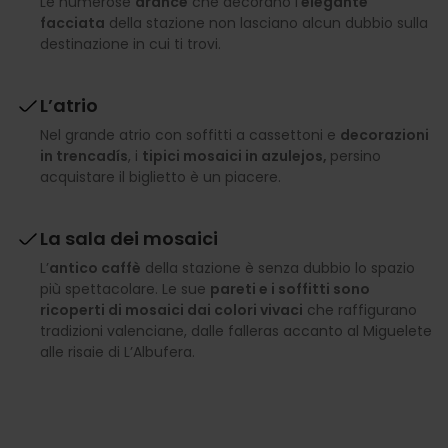
Le numerose
arance
che decorano l’
elegante
facciata
della stazione non lasciano alcun dubbio sulla
destinazione in cui ti trovi.
L’atrio
Nel grande atrio con soffitti a cassettoni e
decorazioni
in trencadís
, i
tipici mosaici in azulejos,
persino
acquistare il biglietto è un piacere.
La sala dei mosaici
L’
antico caffè
della stazione è senza dubbio lo spazio
più spettacolare. Le sue
pareti e i soffitti sono
ricoperti di mosaici dai colori vivaci
che raffigurano
tradizioni valenciane, dalle falleras accanto al Miguelete
alle risaie di L’Albufera.