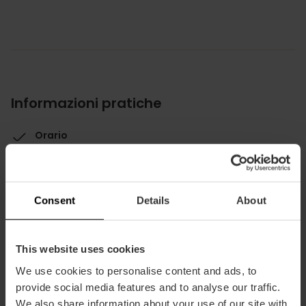
Informazioni pratiche
Orario
Tutti i giorni dalle 05.30 alle 23.59 h.
Consent
Details
About
This website uses cookies
Come arrivare
We use cookies to personalise content and ads, to
provide social media features and to analyse our traffic.
Metro
We also share information about your use of our site with