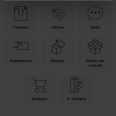
Termes
Offres
FAQs
Paiements
Retour
Points de
retrait
Articles
E-Tickets