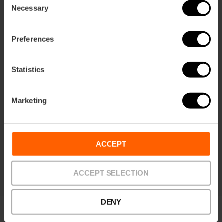
Necessary
Selection
Preferences
Vivez la Paella Experience:
apprenez à cuisiner à notre façon
Statistics
5
- 2 avis
Marketing
10% rabais VLC Tourist Card
Durée: 2h 30m
ACCEPT
62,00 €
À partir de
ACCEPT SELECTION
DENY