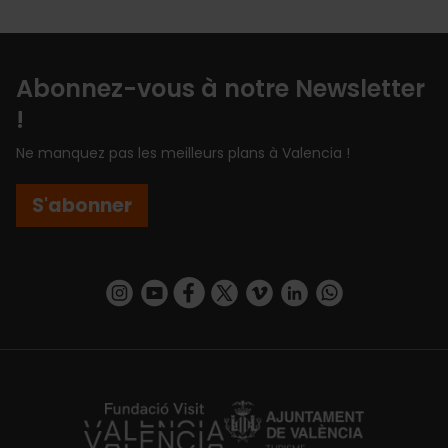
Abonnez-vous à notre Newsletter
!
Ne manquez pas les meilleurs plans à Valencia !
S'abonner
https://www.instagram.com/visit_valencia/
https://www.youtube.com/user/Turisvalenc
https://www.facebook.com/Valencia.E
https://twitter.com/ValenciaEspa
https://vimeo.com/visitvalen
https://www.linkedin.com/company/turismo-valencia/
https://api.whatsapp.com/send/?
https://fundacion.visitvalencia.com/