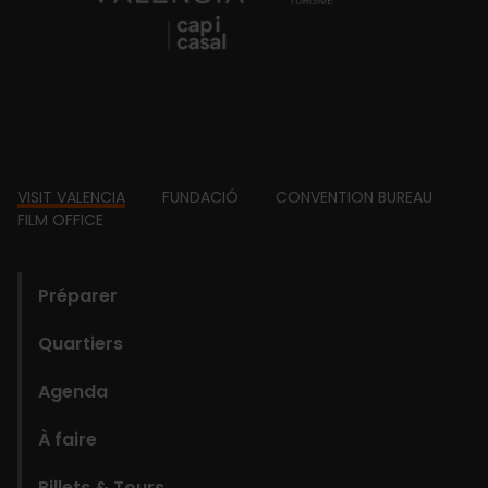
Footer
VISIT VALENCIA
FUNDACIÓ
CONVENTION BUREAU
FILM OFFICE
domains
Préparer
Quartiers
Agenda
À faire
Billets & Tours