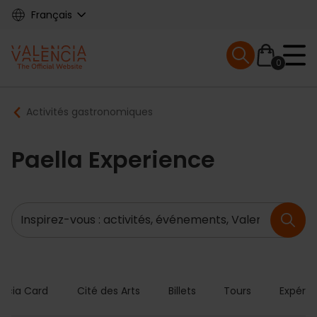
Skip
Français
to
main
Mobile menu ex
content
0
Main
Breadcrumb
Activités gastronomiques
navigation
Paella Experience
Recherche
encia Card
Cité des Arts
Billets
Tours
Expérie