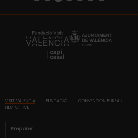
https://fundacion.visitvalencia.com/
Footer
VISIT VALENCIA
FUNDACIÓ
CONVENTION BUREAU
FILM OFFICE
domains
Préparer