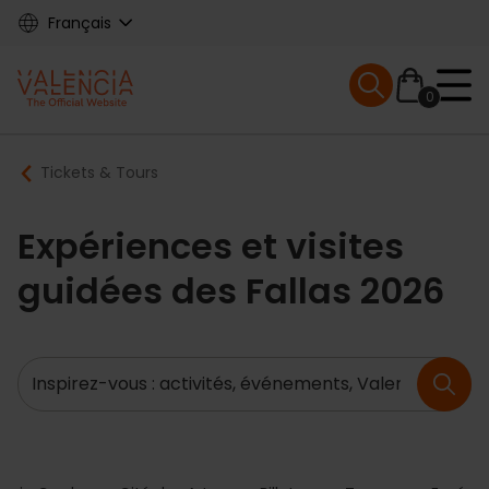
Skip
Français
to
main
Mobile menu ex
content
0
Main
Breadcrumb
Tickets & Tours
navigation
Expériences et visites
guidées des Fallas 2026
Recherche