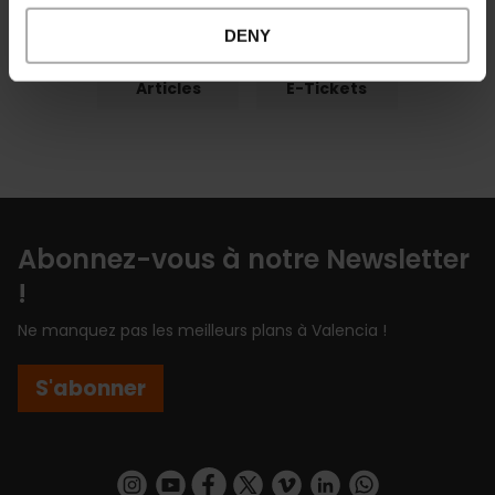
DENY
Articles
E-Tickets
Abonnez-vous à notre Newsletter
!
Ne manquez pas les meilleurs plans à Valencia !
S'abonner
https://www.instagram.com/visit_valencia/
https://www.youtube.com/user/Turisvalenc
https://www.facebook.com/Valencia.E
https://twitter.com/ValenciaEspa
https://vimeo.com/visitvalen
https://www.linkedin.com/company/turismo-valencia/
https://api.whatsapp.com/send/?