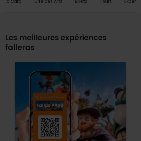
encia Card
Cité des Arts
Billets
Tours
Expérie
Les meilleures expériences
falleras