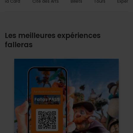
encia Card
Cité des Arts
Billets
Tours
Expérie
Les meilleures expériences
falleras