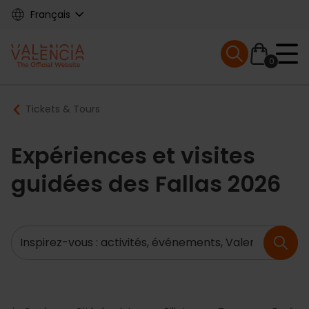
Skip
Français
to
main
Mobile menu ex
content
0
Main
Breadcrumb
Tickets & Tours
navigation
Expériences et visites
guidées des Fallas 2026
Recherche