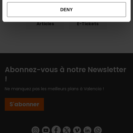
DENY
Articles
E-Tickets
Abonnez-vous à notre Newsletter
!
Ne manquez pas les meilleurs plans à Valencia !
S'abonner
https://www.instagram.com/visit_valencia/
https://www.youtube.com/user/Turisvalenc
https://www.facebook.com/Valencia.E
https://twitter.com/ValenciaEspa
https://vimeo.com/visitvalen
https://www.linkedin.com/company/turismo-valencia/
https://api.whatsapp.com/send/?