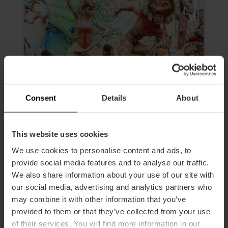
Consent
Details
About
Visite guidée du matin des Fallas
This website uses cookies
de Valencia
We use cookies to personalise content and ads, to
4.6
- 24 avis
provide social media features and to analyse our traffic.
We also share information about your use of our site with
Durée: 2h 30m
our social media, advertising and analytics partners who
may combine it with other information that you’ve
Entrée pour 3 fallas
provided to them or that they’ve collected from your use
of their services. You will find more information in our