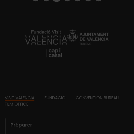
https://fundacion.visitvalencia.com/
Footer
VISIT VALENCIA
FUNDACIÓ
CONVENTION BUREAU
FILM OFFICE
domains
Préparer