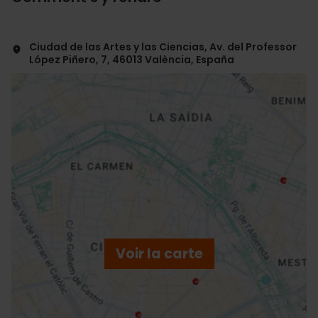
Ciudad de las Artes y las Ciencias, Av. del Professor
López Piñero, 7, 46013 València, España
ose
ebar
p
Voir la carte
r
ation