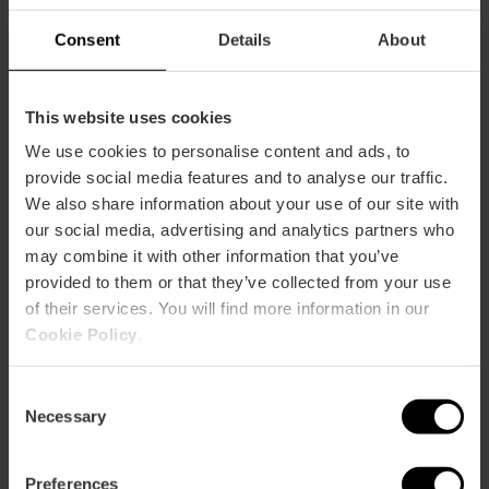
Consent
Details
About
This website uses cookies
We use cookies to personalise content and ads, to
provide social media features and to analyse our traffic.
We also share information about your use of our site with
our social media, advertising and analytics partners who
may combine it with other information that you’ve
provided to them or that they’ve collected from your use
of their services. You will find more information in our
Cookie Policy
.
Consent
Necessary
Selection
Valencia Open Bike Tour
Preferences