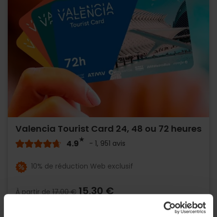
Valencia Tourist Card 24, 48 ou 72 heures
4.9
- 1, 951 avis
10% de réduction Web exclusif
15,30 €
À partir de
17,00 €