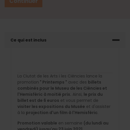
Continuer
Ce qui est inclus
La Ciutat de les Arts i les Ciències lance la
promotion
" Printemps "
avec des
billets
combinés pour le Museu de les Ciències et
l'Hemisfèric à moitié prix.
Ainsi,
le prix du
billet est de 6 euros
et vous permet de
visiter les expositions du Musée
et d'assister
à la
projection d'un film à l'Hemisfèric
.
Promotion valable
en semaine
(du lundi au
vendredi) jusqu'au 23 juin 2021.