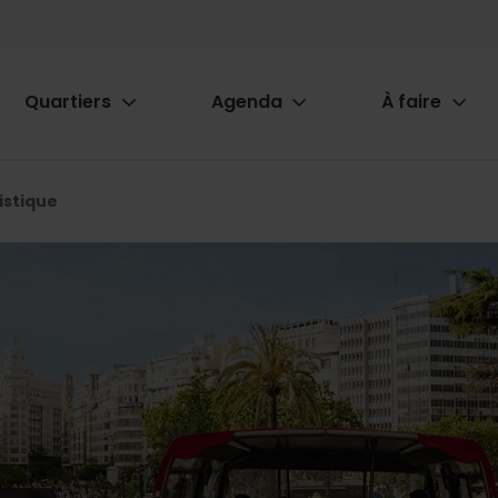
Quartiers
Agenda
À faire
ion
istique