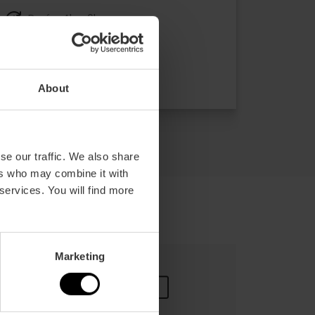
Durée: 4h - 6h
Transport
39,00 €
À partir de
About
se our traffic. We also share
ers who may combine it with
 services. You will find more
Marketing