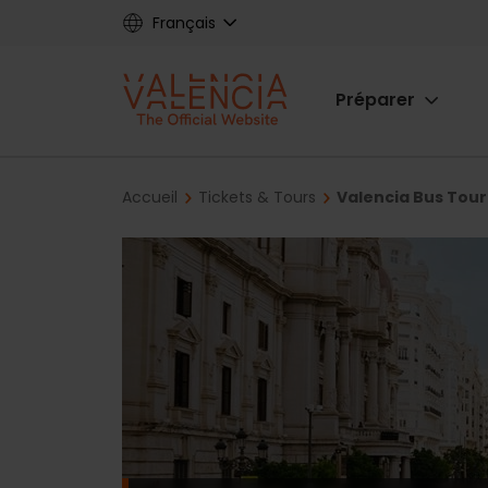
Skip
Français
to
main
Main
content
Préparer
navigat
Breadcrumb
Accueil
Tickets & Tours
Valencia Bus Tour