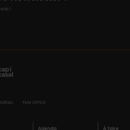
cia !
BUREAU
FILM OFFICE
Agenda
À faire