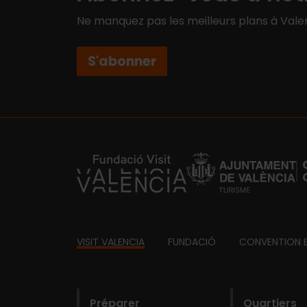
Ne manquez pas les meilleurs plans à Valen
S'abonner
https://fundacion.visitvalencia.com/
Footer
VISIT VALENCIA
FUNDACIÓ
CONVENTION 
domains
Préparer
Quartiers