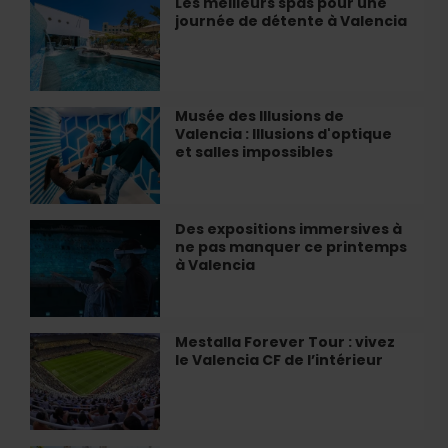
Les meilleurs spas pour une
Les
gardé
de
journée de détente à Valencia
meilleurs
près
Valencia
spas
de…
pour
une
journée
Musée des Illusions de
Musée
de
Valencia : Illusions d'optique
des
détente
et salles impossibles
Illusions
à
de
Valencia
Valencia
:
Des expositions immersives à
Des
Illusions
ne pas manquer ce printemps
expositions
d'optique
à Valencia
immersives
et
à
salles
ne
impossibles
pas
Mestalla Forever Tour : vivez
Mestalla
manquer
le Valencia CF de l’intérieur
Forever
ce
Tour
printemps
:
à
vivez
Valencia