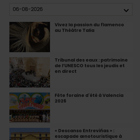
Vivez la passion du flamenco
Vivez
au Théâtre Talia
la
passion
du
flamenco
au
Tribunal des eaux : patrimoine
Tribunal
Théâtre
de l’UNESCO tous les jeudis et
des
Talia
en direct
eaux
:
patrimoine
de
Fête foraine d'été à Valencia
Fête
l’UNESCO
2026
foraine
tous
d'été
les
à
jeudis
Valencia
et
2026
« Descanso Entreviñas » :
«
en
escapade œnotouristique à
Descanso
direct