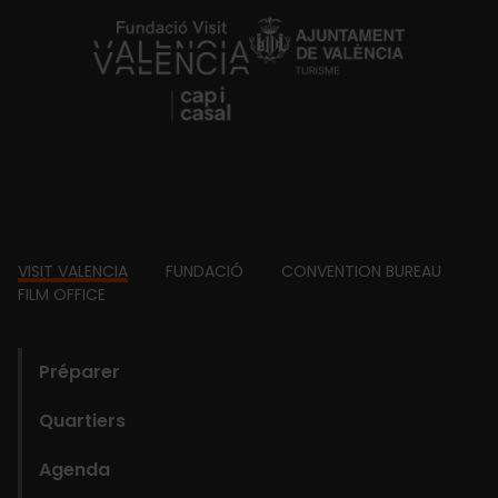
https://fundacion.visitvalencia.com/
Footer
VISIT VALENCIA
FUNDACIÓ
CONVENTION BUREAU
FILM OFFICE
domains
Préparer
Quartiers
Agenda