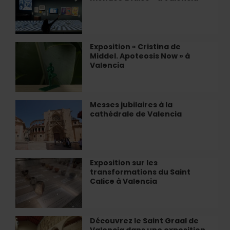
et
activités
«
Les
mondes
Exposition « Cristina de
Exposition
d'Alice
Middel. Apoteosis Now » à
«
»
Valencia
Cristina
à
de
Valencia
Middel.
Apoteosis
Messes jubilaires à la
Messes
Now
cathédrale de Valencia
jubilaires
»
à
à
la
Valencia
cathédrale
de
Exposition sur les
Exposition
Valencia
transformations du Saint
sur
Calice à Valencia
les
transformations
du
Saint
Découvrez le Saint Graal de
Découvrez
Calice