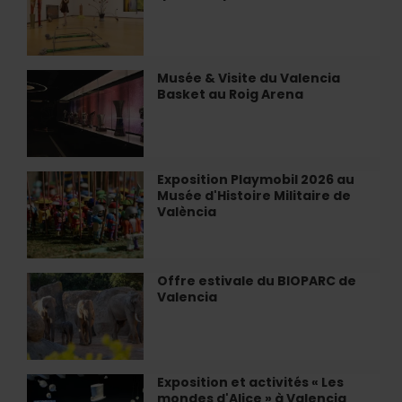
Valencia
Valence :
tout
ce
que
Musée & Visite du Valencia
Musée
vous
Basket au Roig Arena
&
pouvez
Visite
voir
du
en
Valencia
août
Basket
Exposition Playmobil 2026 au
Exposition
au
Musée d'Histoire Militaire de
Playmobil
Roig
València
2026
Arena
au
Musée
d'Histoire
Offre estivale du BIOPARC de
Offre
Militaire
Valencia
estivale
de
du
València
BIOPARC
de
Valencia
Exposition et activités « Les
Exposition
mondes d'Alice » à Valencia