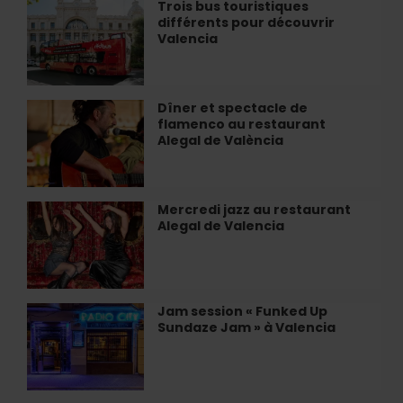
le
Trois bus touristiques
Trois
Valencia
différents pour découvrir
bus
CF
Valencia
touristiques
de
différents
l’intérieur
pour
découvrir
Dîner et spectacle de
Dîner
Valencia
flamenco au restaurant
et
Alegal de València
spectacle
de
flamenco
au
Mercredi jazz au restaurant
Mercredi
restaurant
Alegal de Valencia
jazz
Alegal
au
de
restaurant
València
Alegal
de
Jam session « Funked Up
Jam
Valencia
Sundaze Jam » à Valencia
session
«
Funked
Up