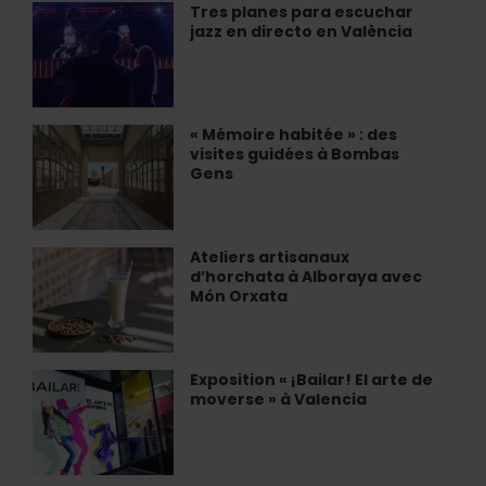
Sundaze
Tres planes para escuchar
Tres
Jam
jazz en directo en València
planes
»
para
à
escuchar
Valencia
jazz
en
« Mémoire habitée » : des
«
directo
visites guidées à Bombas
Mémoire
en
Gens
habitée
València
»
:
des
Ateliers artisanaux
Ateliers
visites
d’horchata à Alboraya avec
artisanaux
guidées
Món Orxata
d’horchata
à
à
Bombas
Alboraya
Gens
avec
Exposition « ¡Bailar! El arte de
Exposition
Món
moverse » à Valencia
«
Orxata
¡Bailar!
El
arte