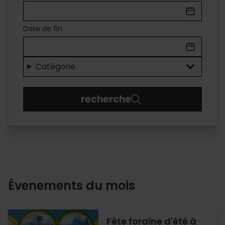
À
VALÈNCIA
Date de fin
Des
loisirs
Catégorie
pour
recherche
tous
les
publics
Évenements du mois
Fête foraine d'été à