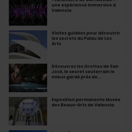
»
une expérience immersive à
La
au
Valencia
lumière
MuVIM
de
San
Nicolás
Visites guidées pour découvrir
Visites
»
les secrets du Palau de Les
guidées
:
Arts
pour
une
découvrir
expérience
les
immersive
secrets
Découvrez les Grottes de San
Découvrez
à
du
José, le secret souterrain le
les
Valencia
Palau
mieux gardé près de…
Grottes
de
de
Les
San
Arts
José,
Exposition permanente Musée
Exposition
le
des Beaux-Arts de Valencia
permanente
secret
Musée
souterrain
des
le
Beaux-
mieux
Arts