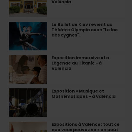
València
Entreviñas
»
:
escapade
Le Ballet de Kiev revient au
Le
œnotouristique
Théâtre Olympia avec "Le lac
Ballet
à
des cygnes".
de
València
Kiev
revient
au
Exposition immersive « La
Exposition
Théâtre
Légende du Titanic » à
immersive
Olympia
Valencia
«
avec
La
"Le
Légende
lac
du
Exposition « Musique et
Exposition
des
Titanic
Mathématiques » à Valencia
«
cygnes".
»
Musique
à
et
Valencia
Mathématiques
»
Expositions à Valence : tout ce
Expositions
à
que vous pouvez voir en août
à