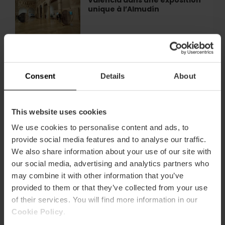
Valencia dans une exposition
le
à
unique à l’Almudín
Saint
Valencia
Graal
de
Valencia
L'exposition d'Anselm Kiefer
L'exposition
dans
débarque à Valencia
d'Anselm
une
Kiefer
exposition
Consent
Details
About
débarque
unique
à
à
Valencia
Exposition « Rome en
Exposition
l’Almudín
This website uses cookies
miniature » à Valencia
«
Rome
We use cookies to personalise content and ads, to
en
provide social media features and to analyse our traffic.
miniature
We also share information about your use of our site with
»
Visite guidée du stade Ciutat
Visite
our social media, advertising and analytics partners who
à
de València
guidée
may combine it with other information that you’ve
Valencia
du
provided to them or that they’ve collected from your use
stade
of their services. You will find more information in our
Ciutat
Cookie Policy
.
de
Des itinéraires guidés en moto
Des