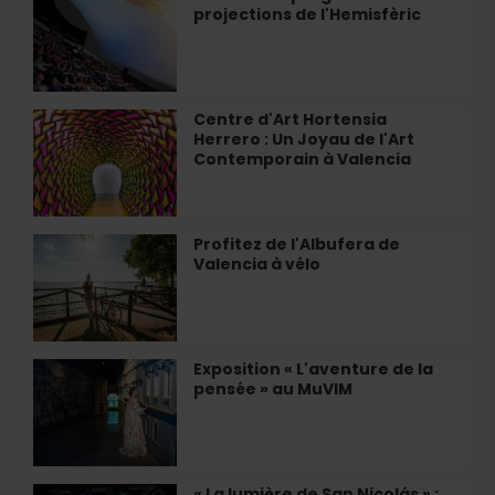
Juanes
projections de l'Hemisfèric
du
à
programme
Valencia
de
projections
de
Centre d'Art Hortensia
Centre
l'Hemisfèric
Herrero : Un Joyau de l'Art
d'Art
Contemporain à Valencia
Hortensia
Herrero
:
Un
Profitez de l'Albufera de
Profitez
Joyau
Valencia à vélo
de
de
l'Albufera
l'Art
de
Contemporain
Valencia
à
à
Exposition « L'aventure de la
Exposition
Valencia
vélo
pensée » au MuVIM
«
L'aventure
de
la
pensée
« La lumière de San Nicolás » :
«