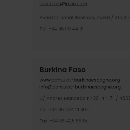
crsoriano@msn.com
Avda.Cardenal Benlloch, 45.N.6 / 46021
Tel. +34 96 110 44 91
Burkina Faso
www.consulat-burkinaespagne.org
info@consulat-burkinaespagne.org
C/ Andres Mancebo nº 36-4º-7ª / 460
Tel. +34 96 434 21 30-1
Fax. +34 96 425 66 15