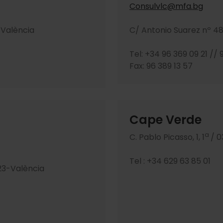
Consulvlc@mfa.bg
-València
C/ Antonio Suarez nº 48
Tel: +34 96 369 09 21 // 
Fax: 96 389 13 57
Cape Verde
a
C. Pablo Picasso, 1, 1
/ 
Tel : +34 629 63 85 01
23-València