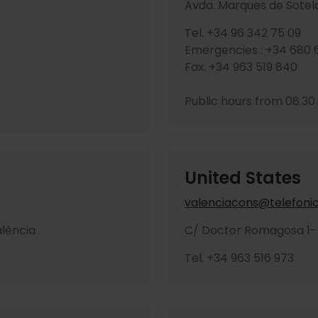
Avda. Marques de Sotelo
Tel. +34 96 342 75 09
Emergencies : +34 680 
Fax. +34 963 519 840
Public hours from 08.30
United States
valenciacons@telefonic
alència
C/ Doctor Romagosa 1- 
Tel. +34 963 516 973