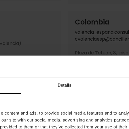
Colombia
valencia-espana.consul
cvalenciaesp@canciller
 Valencia)
Plaza de Tetuan, 8, piso
Tel. +34 963 509 442
Fax. +34 963 517 417
Details
Ivory Coast
e content and ads, to provide social media features and to analy
ncia.
C/. Barón de Cáceres, 5
 our site with our social media, advertising and analytics partn
 provided to them or that they’ve collected from your use of their
Tel. +34 963 944 700/0