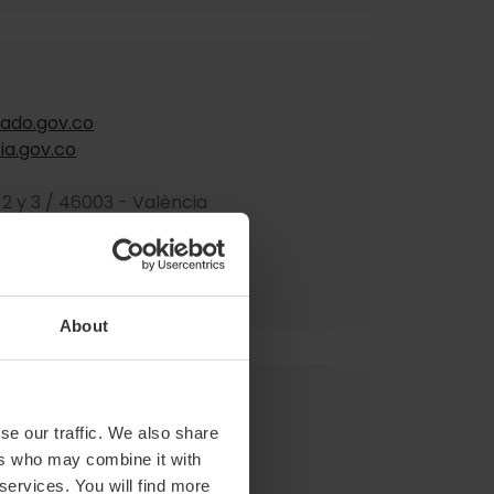
ado.gov.co
ia.gov.co
 2 y 3 / 46003 - València
About
se our traffic. We also share
0 / 46009 - València
ers who may combine it with
 services. You will find more
1