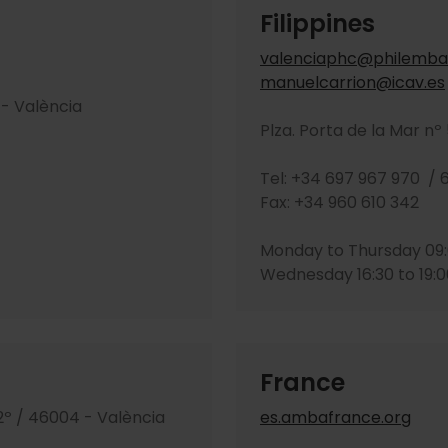
Filippines
valenciaphc@philemba
manuelcarrion@icav.es
 - València
Plza. Porta de la Mar nº 
Tel: +34 697 967 970 /
Fax: +34 960 610 342
Monday to Thursday 09:
Wednesday 16:30 to 19:0
France
2º / 46004 - València
es.ambafrance.org