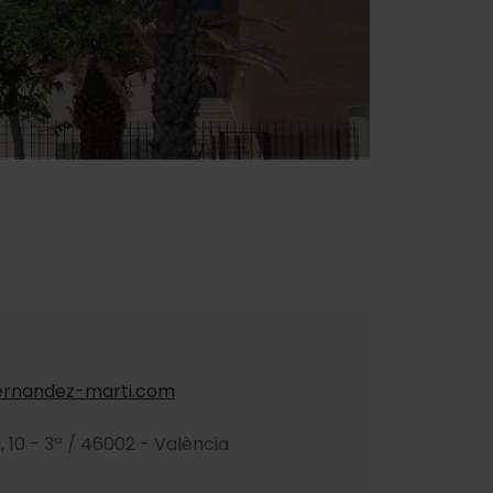
ernandez-marti.com
 10 - 3ª / 46002 - València