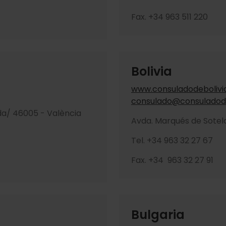
Fax. +34 963 511 220
Bolivia
www.consuladodebolivi
consulado@consuladode
erda/ 46005 - València
Avda. Marqués de Sotelo,
Tel. +34 963 32 27 67
Fax. +34 963 32 27 91
Bulgaria