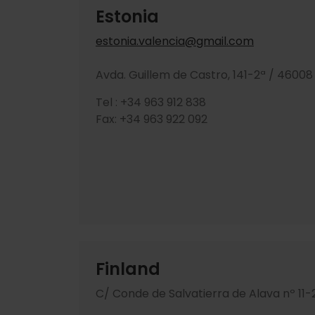
Estonia
estonia.valencia@gmail.com
Avda. Guillem de Castro, 141-2ª / 46008
Tel : +34 963 912 838
Fax: +34 963 922 092
Finland
C/ Conde de Salvatierra de Alava nº 11-