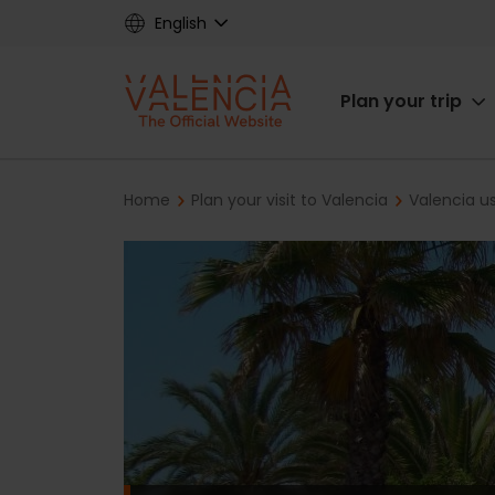
Skip
English
to
main
Main
content
Plan your trip
navigat
Breadcrumb
Home
Plan your visit to Valencia
Valencia us