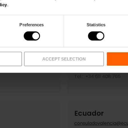
licy
.
Preferences
Statistics
Croatia
valencia@consulcroaci
ACCEPT SELECTION
alència
Avda. Profesor López Piñ
Tel : +34 611 408 
Ecuador
consuladovalencia@ecua