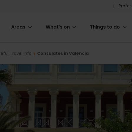
Pr
Profes
he
Areas
What’s on
Things to do
me
ion
eful Travel Info
Consulates in Valencia