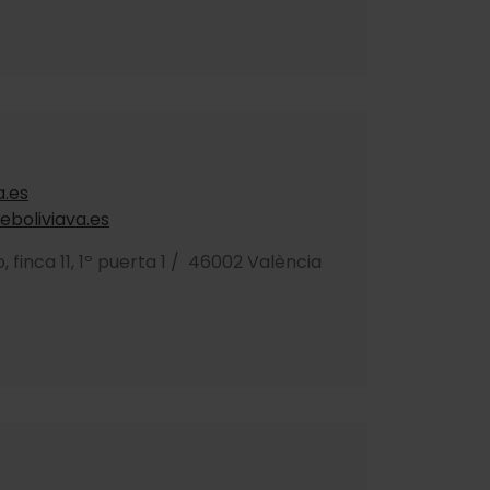
a.es
boliviava.es
 finca 11, 1º puerta 1 / 46002 València