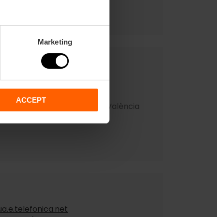
Marketing
a.com
ACCEPT
ero, 4. Bloque1.1º. 7ª / 46013 València
766
.e.telefonica.net