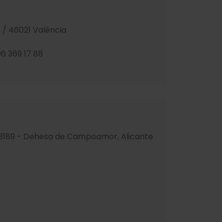
 / 46021 València
96 369 17 88
03189 - Dehesa de Campoamor, Alicante