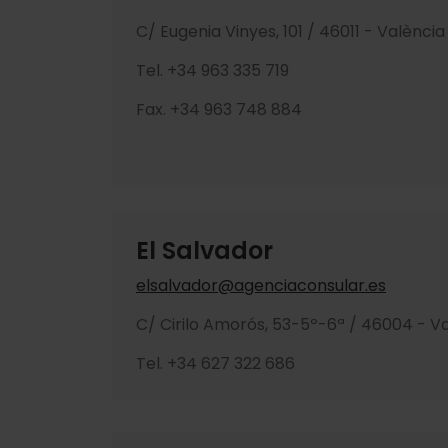
C/ Eugenia Vinyes, 101 / 46011 - València
Tel. +34 963 335 719
Fax. +34 963 748 884
El Salvador
elsalvador@agenciaconsular.es
C/ Cirilo Amorós, 53-5º-6ª / 46004 - V
Tel. +34 627 322 686