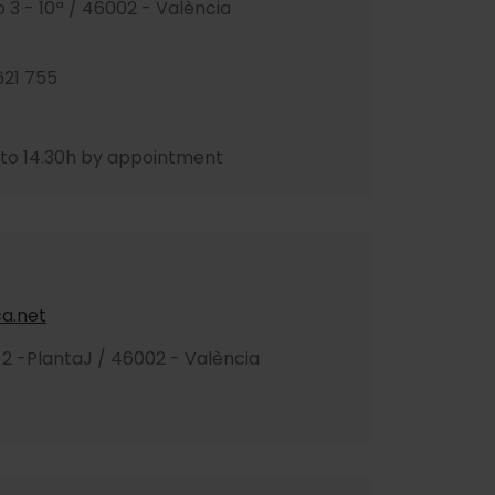
 3 - 10ª / 46002 - València
621 755
 to 14.30h by appointment
a.net
2 -PlantaJ / 46002 - València