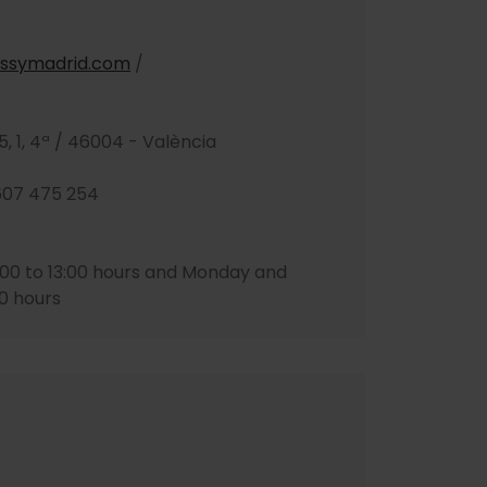
ssymadrid.com
/
5, 1, 4ª / 46004 - València
 607 475 254
00 to 13:00 hours and Monday and
0 hours