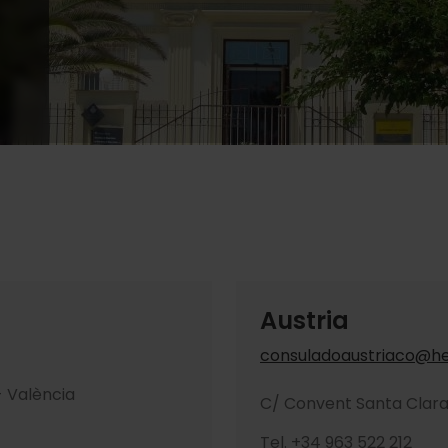
Austria
consuladoaustriaco@h
- València
C/ Convent Santa Clara,
Tel. +34 963 522 212